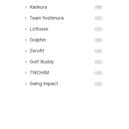
Kankura
95
Team Yoshimura
0
Lottusse
1
Golphin
53
Zerofit
14
Golf Buddy
5
TWOHIM
4
Swing Impact
3