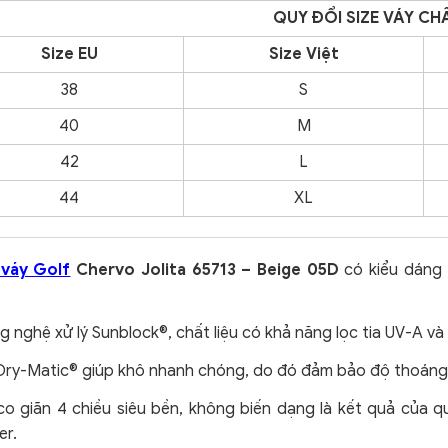
QUY
ĐỔI SIZE VÁY CH
Size EU
Size Việt
38
S
40
M
42
L
44
XL
váy Golf
Chervo Jolita 65713 – Beige 05D
có kiểu dáng
 nghệ xử lý Sunblock®, chất liệu có khả năng lọc tia UV-A và
Dry-Matic® giúp khô nhanh chóng, do đó đảm bảo độ thoáng k
co giãn 4 chiều siêu bền, không biến dạng là kết quả của q
er.