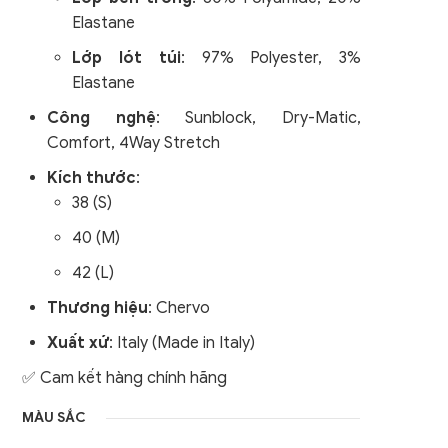
uần Golf Nam
Quần Golf Nam
Áo Gile / Áo Khoác Golf
Elastane
nữ
Áo Gile / Áo Khoác Golf
Lớp lót túi
: 97% Polyester, 3%
Nam
Elastane
Công nghệ
:
Sunblock, Dry-Matic,
Comfort, 4Way Stretch
Kích thước
:
38 (S)
40 (M)
42 (L)
Thương hiệu
: Chervo
Xuất xứ
: Italy (Made in Italy)
✅ Cam kết hàng chính hãng
MÀU SẮC