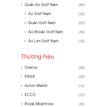
Quần Golf Nam
Quần Golf Nam
Quần Áo Golf Nam
690
Áo Golf Nam
301
Quần Golf Nam
224
Áo Khoác Golf Nam
145
Áo Len Golf Nam
32
Thương hiệu
Chervo
1407
PRGR
206
Aston Martin
1
ECCO
3
Royal Albartross
56