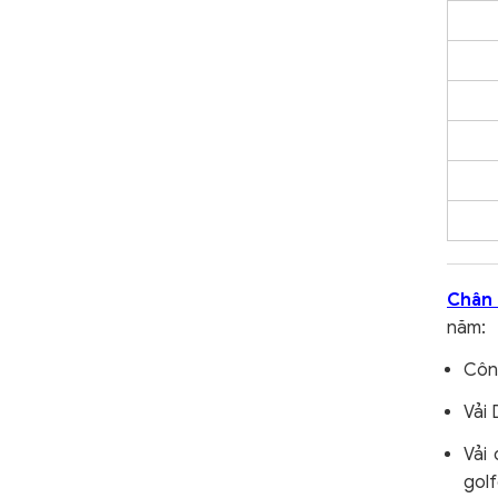
Chân 
năm:
Công
Vải 
Vải 
golf