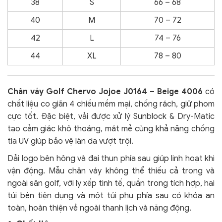
38
S
66 – 68
40
M
70 – 72
42
L
74 – 76
44
XL
78 – 80
Chân váy Golf Chervo Jojoe J0164 – Beige 4006
có
chất liệu co giãn 4 chiều mềm mại, chống rách, giữ phom
cực tốt. Đặc biệt, vải được xử lý Sunblock & Dry-Matic
tạo cảm giác khô thoáng, mát mẻ cùng khả năng chống
tia UV giúp bảo vệ làn da vượt trội.
Dải logo bên hông và đai thun phía sau giúp linh hoạt khi
vận động. Mẫu chân váy không thể thiếu cả trong và
ngoài sân golf, với ly xếp tinh tế, quần trong tích hợp, hai
túi bên tiện dụng và một túi phụ phía sau có khóa an
toàn, hoàn thiện vẻ ngoài thanh lịch và năng động.