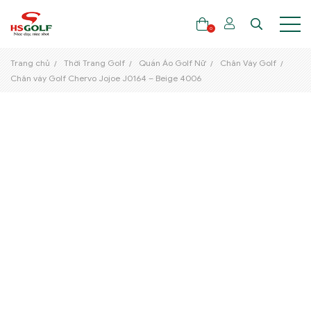
0
Trang chủ
Thời Trang Golf
Quần Áo Golf Nữ
Chân Váy Golf
Chân váy Golf Chervo Jojoe J0164 – Beige 4006
THƯƠNG HIỆU
GẬY GOLF
THỜI TRANG GOLF
GIÀY GOLF
TÚI GOLF
PHỤ KIỆN GOLF
ĐẠI SỨ THƯƠNG HIỆU