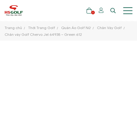
0
Trang chủ
Thời Trang Golf
Quần Áo Golf Nữ
Chân Váy Golf
Chân váy Golf Chervo Jel 64938 – Green 612
THƯƠNG HIỆU
GẬY GOLF
THỜI TRANG GOLF
GIÀY GOLF
TÚI GOLF
PHỤ KIỆN GOLF
ĐẠI SỨ THƯƠNG HIỆU