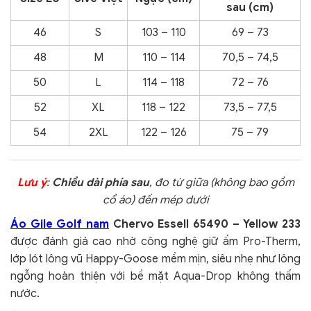
sau (cm)
46
S
103 – 110
69 – 73
48
M
110 – 114
70,5 – 74,5
50
L
114 – 118
72 – 76
52
XL
118 – 122
73,5 – 77,5
54
2XL
122 – 126
75 – 79
Lưu ý
:
Chiều dài phía sau
, đo từ giữa (không bao gồm
cổ áo) đến mép dưới
Áo Gile Golf nam
Chervo Essell 65490 – Yellow 233
được đánh giá cao nhờ công nghệ giữ ấm Pro-Therm,
lớp lót lông vũ Happy-Goose mềm mịn, siêu nhẹ như lông
ngỗng hoàn thiện với bề mặt Aqua-Drop không thấm
nước.