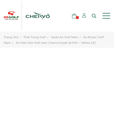
0
Trang chủ
Thời Trang Golf
Quần Áo Golf Nam
Áo Khoác Golf
THƯƠNG HIỆU
Nam
Áo Vest Gile Golf nam Chervo Essell 65490 – Yellow 233
GẬY GOLF
THỜI TRANG GOLF
GIÀY GOLF
TÚI GOLF
PHỤ KIỆN GOLF
ĐẠI SỨ THƯƠNG HIỆU