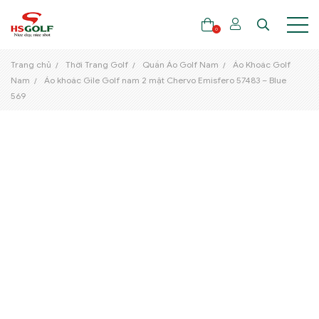
0
Trang chủ
Thời Trang Golf
Quần Áo Golf Nam
Áo Khoác Golf
Nam
Áo khoác Gile Golf nam 2 mặt Chervo Emisfero 57483 – Blue
569
THƯƠNG HIỆU
GẬY GOLF
THỜI TRANG GOLF
GIÀY GOLF
TÚI GOLF
PHỤ KIỆN GOLF
ĐẠI SỨ THƯƠNG HIỆU