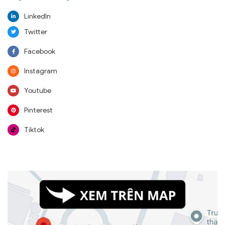
LinkedIn
Twitter
Facebook
Instagram
Youtube
Pinterest
Tiktok