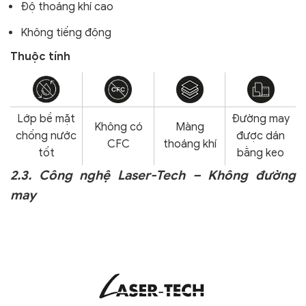
Độ thoáng khí cao
Không tiếng động
Thuộc tính
Lớp bề mặt
Đường may
Không có
Màng
chống nước
được dán
CFC
thoáng khí
tốt
bằng keo
2.3. Công nghệ Laser-Tech – Không đường
may