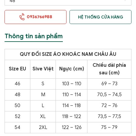
0936766988
HỆ THỐNG CỬA HÀNG
Thông tin sản phẩm
QUY ĐỔI SIZE ÁO KHOÁC NAM CHÂU ÂU
Chiều dài phía
Size EU
Sive Việt
Ngực (cm)
sau (cm)
46
S
103 – 110
69 – 73
48
M
110 – 114
70,5 – 74,5
50
L
114 – 118
72 – 76
52
XL
118 – 122
73,5 – 77,5
54
2XL
122 – 126
75 – 79