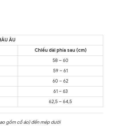
HÂU ÂU
Chiều dài phía sau (cm)
58 – 60
59 – 61
60 – 62
61 – 63
62,5 – 64,5
 bao gồm cổ áo) đến mép dưới