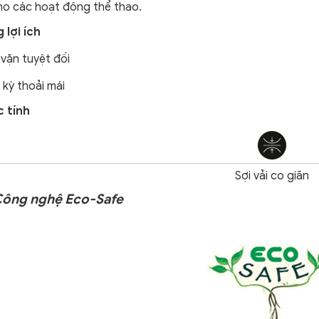
ho các hoạt động thể thao.
 lợi ích
vặn tuyệt đối
kỳ thoải mái
 tính
Sợi vải co giãn
 Công nghệ Eco-Safe