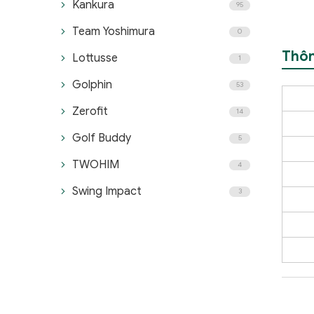
Kankura
95
Team Yoshimura
0
Thôn
Lottusse
1
Golphin
53
Zerofit
14
Golf Buddy
5
TWOHIM
4
Swing Impact
3