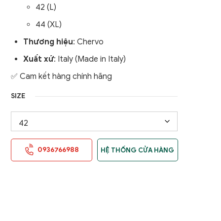
42 (L)
nữ
Áo Gile / Áo Khoác Golf
44 (XL)
Nam
Thương hiệu
: Chervo
Xuất xứ
: Italy (Made in Italy)
✅ Cam kết hàng chính hãng
SIZE
0936766988
HỆ THỐNG CỬA HÀNG