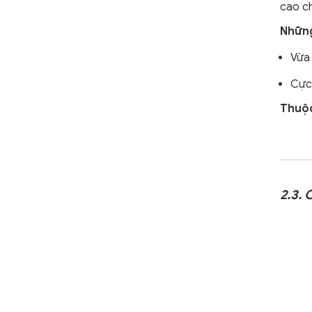
cao c
Những
Vừa 
Cực 
Thuộc
2.3.