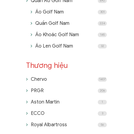
Quần Áo Golf Nam
690
Áo Golf Nam
301
Quần Golf Nam
224
Áo Khoác Golf Nam
145
Áo Len Golf Nam
32
Thương hiệu
Chervo
1407
PRGR
206
Aston Martin
1
ECCO
3
Royal Albartross
56