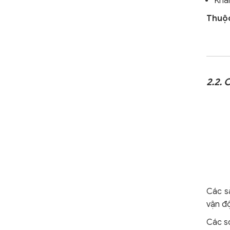
Khá
Thuộc
2.2.
Các s
vận đ
Các sợ