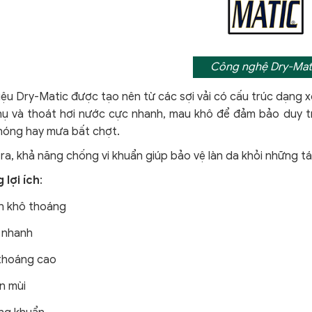
Công nghệ Dry-Mat
iệu Dry-Matic được tạo nên từ các sợi vải có cấu trúc dạng xo
hụ và thoát hơi nước cực nhanh, mau khô để đảm bảo duy trì
nóng hay mưa bất chợt.
ra, khả năng chống vi khuẩn giúp bảo vệ làn da khỏi
những tá
 lợi ích
:
n khô thoáng
 nhanh
thoáng cao
n mùi