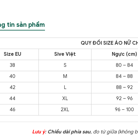
g tin sản phẩm
QUY ĐỔI SIZE ÁO NỮ C
Size EU
Sive Việt
Ngực (cm)
38
S
80 – 84
40
M
84 – 88
42
L
88 – 92
44
XL
92 – 96
46
2XL
96 – 100
Lưu ý
:
Chiều dài phía sau
, đo từ giữa (không