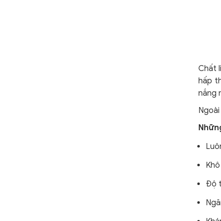
Chất l
hấp t
nắng 
Ngoài 
Những
Luô
Khô
Độ 
Ngă