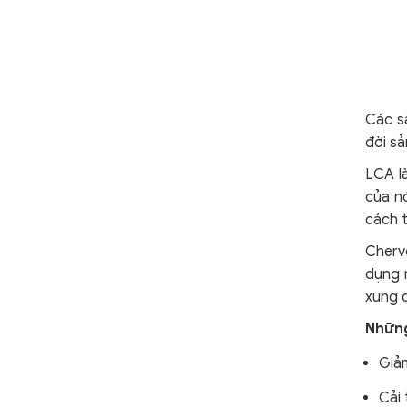
Các s
đời s
LCA l
của n
cách t
Chervo
dụng 
xung 
Những
Giả
Cải