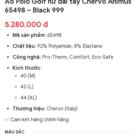
Áo Polo Golf nữ dài tay Chervo Animus
65498 – Black 999
5.280.000 đ
Mã sản phẩm
:
65498
Chất liệu
: 92% Polyamide, 8% Elastane
Công nghệ
:
Pro-Therm, Comfort, Eco-Safe
Kích thước
:
40 (M)
42 (L)
44 (XL)
Thương hiệu
: Chervo (Italy)
✅ Cam kết hàng chính hãng
MÀU SẮC