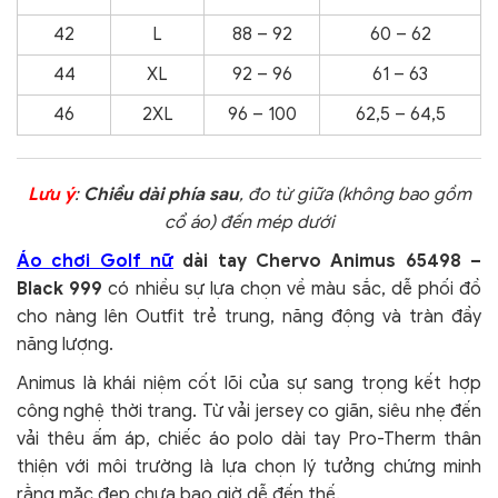
42
L
88 – 92
60 – 62
44
XL
92 – 96
61 – 63
46
2XL
96 – 100
62,5 – 64,5
Lưu ý
:
Chiều dài phía sau
, đo từ giữa (không bao gồm
cổ áo) đến mép dưới
Áo chơi Golf nữ
dài tay Chervo Animus 65498 –
Black 999
có nhiều sự lựa chọn về màu sắc, dễ phối đồ
cho nàng lên Outfit trẻ trung, năng động và tràn đầy
năng lượng.
Animus là khái niệm cốt lõi của sự sang trọng kết hợp
công nghệ thời trang. Từ vải jersey co giãn, siêu nhẹ đến
vải thêu ấm áp, chiếc áo polo dài tay Pro-Therm thân
thiện với môi trường là lựa chọn lý tưởng chứng minh
rằng mặc đẹp chưa bao giờ dễ đến thế.