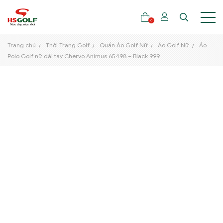
0
Trang chủ
Thời Trang Golf
Quần Áo Golf Nữ
Áo Golf Nữ
Áo
Polo Golf nữ dài tay Chervo Animus 65498 – Black 999
THƯƠNG HIỆU
GẬY GOLF
THỜI TRANG GOLF
GIÀY GOLF
TÚI GOLF
PHỤ KIỆN GOLF
ĐẠI SỨ THƯƠNG HIỆU