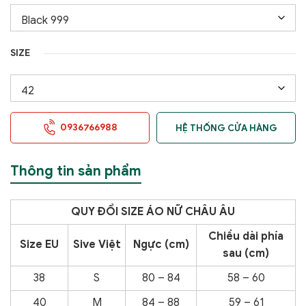
SIZE
0936766988
HỆ THỐNG CỬA HÀNG
Thông tin sản phẩm
QUY ĐỔI SIZE ÁO NỮ CHÂU ÂU
Chiều dài phía
Size EU
Sive Việt
Ngực (cm)
sau (cm)
38
S
80 – 84
58 – 60
40
M
84 – 88
59 – 61