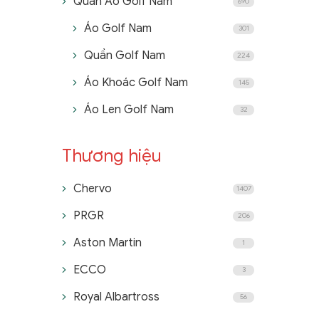
Quần Áo Golf Nam
690
Áo Golf Nam
301
Quần Golf Nam
224
Áo Khoác Golf Nam
145
Áo Len Golf Nam
32
Thương hiệu
Chervo
1407
PRGR
206
Aston Martin
1
ECCO
3
Royal Albartross
56