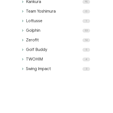
Kankura
95
Team Yoshimura
0
Lottusse
1
Golphin
53
Zerofit
14
Golf Buddy
5
TWOHIM
4
Swing Impact
3