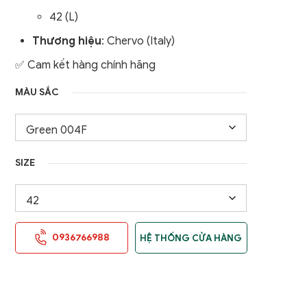
nữ
42 (L)
Áo Gile / Áo Khoác Golf
Nam
Thương hiệu
: Chervo (Italy)
✅ Cam kết hàng chính hãng
MÀU SẮC
SIZE
0936766988
HỆ THỐNG CỬA HÀNG