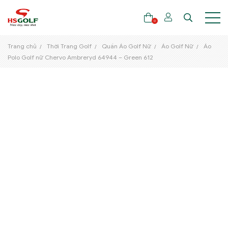
0
Trang chủ
Thời Trang Golf
Quần Áo Golf Nữ
Áo Golf Nữ
Áo
Polo Golf nữ Chervo Ambreryd 64944 – Green 612
THƯƠNG HIỆU
GẬY GOLF
THỜI TRANG GOLF
GIÀY GOLF
TÚI GOLF
PHỤ KIỆN GOLF
ĐẠI SỨ THƯƠNG HIỆU