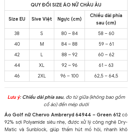
QUY ĐỔI SIZE ÁO NỮ CHÂU ÂU
Chiều dài phía
Size EU
Sive Việt
Ngực (cm)
sau (cm)
38
S
80 – 84
58 – 60
40
M
84 – 88
59 – 61
42
L
88 – 92
60 – 62
44
XL
92 – 96
61 – 63
46
2XL
96 – 100
62,5 – 64,5
Lưu ý
:
Chiều dài phía sau
, đo từ giữa (không bao gồm
cổ áo) đến mép dưới
Áo Golf nữ Chervo Ambreryd 64944 – Green 612
có
92% sợi Polyamide siêu nhẹ, được xử lý công nghệ Dry-
Matic và Sunblock, giúp thấm hút mồ hôi, nhanh khô