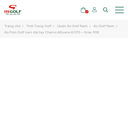
0
Trang chủ
Thời Trang Golf
Quần Áo Golf Nam
Áo Golf Nam
Áo Polo Golf nam dài tay Chervo Attivare A1170 – Grey 908
THƯƠNG HIỆU
GẬY GOLF
THỜI TRANG GOLF
GIÀY GOLF
TÚI GOLF
PHỤ KIỆN GOLF
ĐẠI SỨ THƯƠNG HIỆU