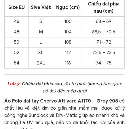
Chiều dài phía
Size EU
Sive Việt
Ngực (cm)
sau (cm)
46
S
100
68 – 69
48
M
104
69,5 – 70,5
50
L
108
71 – 72
52
XL
112
72,5 – 73,5
54
2XL
116
74 – 75
Lưu ý
:
Chiều dài phía sau
, đo từ giữa (không bao gồm
cổ áo) đến mép dưới
Áo Polo dài tay Chervo Attivare A1170 – Grey 908
có
chất liệu vải dệt kim co giãn nhẹ, mềm mại, được xử lý
công nghệ Sunblock và Dry-Matic giúp áo nhanh khô và
chống tia UV hiệu quả, bảo vệ da khỏi tác hại của ánh