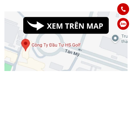
Công Ty Cổ Phần Đầu Tư HS Golf Việt Nam
Địa chỉ: Phòng 104, nhà V2, tập thể Đại học Giao Thông Vận Tải,
Phường Ngọc Khánh, Quận Ba Đình, Thành phố Hà Nội, Việt Nam
Điện thoại: 024.37.858.426 - Email: contact@hsgolf.vn
Mã số doanh nghiệp: 0104559392 do Sở Kế hoạch & Đầu Tư TP Hà