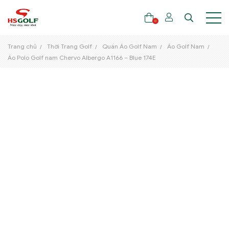
0
Trang chủ
Thời Trang Golf
Quần Áo Golf Nam
Áo Golf Nam
Áo Polo Golf nam Chervo Albergo A1166 – Blue 174E
THƯƠNG HIỆU
GẬY GOLF
THỜI TRANG GOLF
GIÀY GOLF
TÚI GOLF
PHỤ KIỆN GOLF
ĐẠI SỨ THƯƠNG HIỆU