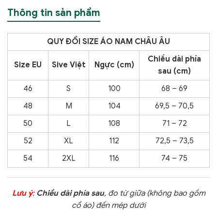
Thông tin sản phẩm
QUY ĐỔI SIZE ÁO NAM CHÂU ÂU
Chiều dài phía
Size EU
Sive Việt
Ngực (cm)
sau (cm)
46
S
100
68 – 69
48
M
104
69,5 – 70,5
50
L
108
71 – 72
52
XL
112
72,5 – 73,5
54
2XL
116
74 – 75
Lưu ý
:
Chiều dài phía sau
, đo từ giữa (không bao gồm
cổ áo) đến mép dưới