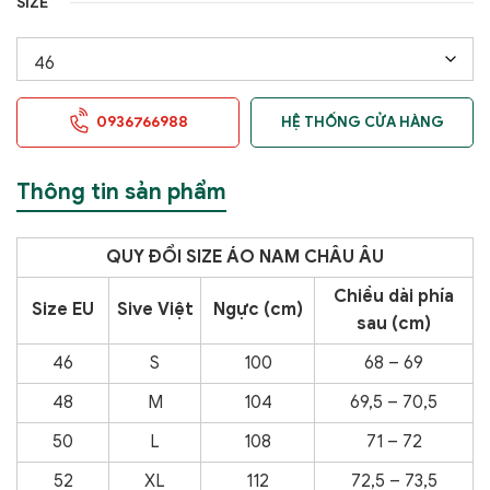
SIZE
0936766988
HỆ THỐNG CỬA HÀNG
Thông tin sản phẩm
QUY ĐỔI SIZE ÁO NAM CHÂU ÂU
Chiều dài phía
Size EU
Sive Việt
Ngực (cm)
sau (cm)
46
S
100
68 – 69
48
M
104
69,5 – 70,5
50
L
108
71 – 72
52
XL
112
72,5 – 73,5