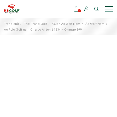
0
Trang chủ
Thời Trang Golf
Quần Áo Golf Nam
Áo Golf Nam
Áo Polo Golf nam Chervo Airton 64834 – Orange 399
THƯƠNG HIỆU
GẬY GOLF
THỜI TRANG GOLF
GIÀY GOLF
TÚI GOLF
PHỤ KIỆN GOLF
ĐẠI SỨ THƯƠNG HIỆU