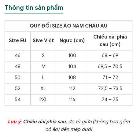
Thông tin sản phẩm
QUY ĐỔI SIZE ÁO NAM CHÂU ÂU
Chiều dài phía
Size EU
Sive Việt
Ngực (cm)
sau (cm)
46
S
100
68 – 69
48
M
104
69,5 – 70,5
50
L
108
71 – 72
52
XL
112
72,5 – 73,5
54
2XL
116
74 – 75
Lưu ý
:
Chiều dài phía sau
, đo từ giữa (không bao gồm
cổ áo) đến mép dưới