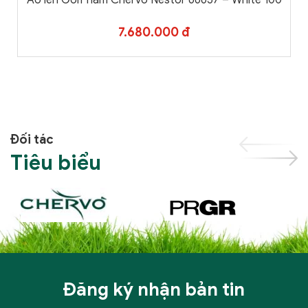
Áo len Golf nam Chervo Nestor 66657 – White 100
7.680.000 đ
Đối tác
Tiêu biểu
Đăng ký nhận bản tin