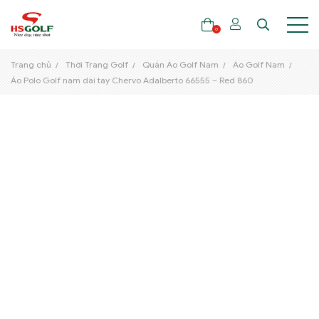
0
Trang chủ
Thời Trang Golf
Quần Áo Golf Nam
Áo Golf Nam
Áo Polo Golf nam dài tay Chervo Adalberto 66555 – Red 860
THƯƠNG HIỆU
GẬY GOLF
THỜI TRANG GOLF
GIÀY GOLF
TÚI GOLF
PHỤ KIỆN GOLF
ĐẠI SỨ THƯƠNG HIỆU