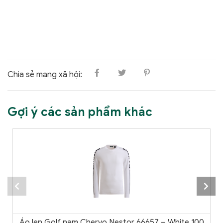
Chia sẻ mạng xã hội:
Gợi ý các sản phẩm khác
Áo len Golf nam Chervo Nestor 66657 – White 100