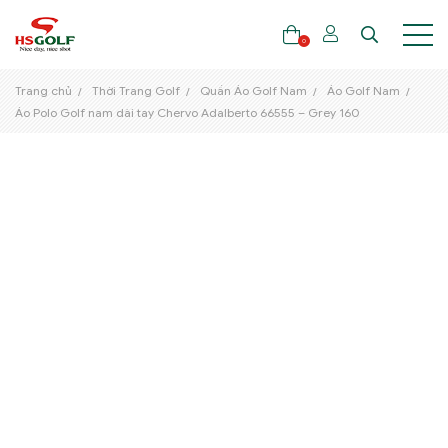
0
Trang chủ
Thời Trang Golf
Quần Áo Golf Nam
Áo Golf Nam
Áo Polo Golf nam dài tay Chervo Adalberto 66555 – Grey 160
THƯƠNG HIỆU
GẬY GOLF
THỜI TRANG GOLF
GIÀY GOLF
TÚI GOLF
PHỤ KIỆN GOLF
ĐẠI SỨ THƯƠNG HIỆU