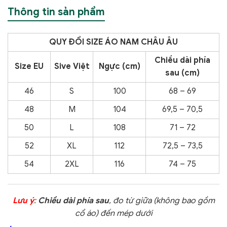
Thông tin sản phẩm
QUY ĐỔI SIZE ÁO NAM CHÂU ÂU
Chiều dài phía
Size EU
Sive Việt
Ngực (cm)
sau (cm)
46
S
100
68 – 69
48
M
104
69,5 – 70,5
50
L
108
71 – 72
52
XL
112
72,5 – 73,5
54
2XL
116
74 – 75
Lưu ý
:
Chiều dài phía sau
, đo từ giữa (không bao gồm
cổ áo) đến mép dưới