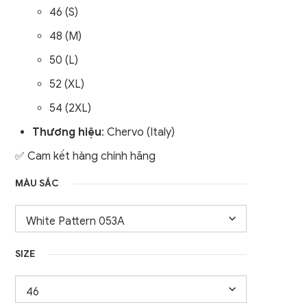
46 (S)
nữ
Áo Gile / Áo Khoác Golf
48 (M)
Nam
50 (L)
52 (XL)
54 (2XL)
Thương hiệu
: Chervo (Italy)
✅ Cam kết hàng chính hãng
MÀU SẮC
SIZE