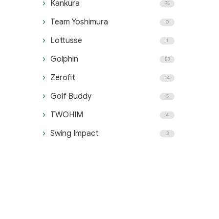
Kankura
95
Team Yoshimura
0
Lottusse
1
Golphin
53
Zerofit
14
Golf Buddy
5
TWOHIM
4
Swing Impact
3