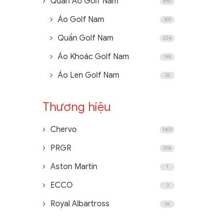
Quần Áo Golf Nam
690
Áo Golf Nam
301
Quần Golf Nam
224
Áo Khoác Golf Nam
145
Áo Len Golf Nam
32
Thương hiệu
Chervo
1407
PRGR
206
Aston Martin
1
ECCO
3
Royal Albartross
56