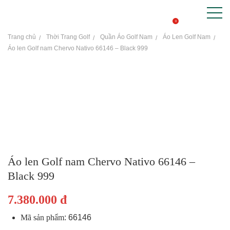
0
Trang chủ
Thời Trang Golf
Quần Áo Golf Nam
Áo Len Golf Nam
Áo len Golf nam Chervo Nativo 66146 – Black 999
THƯƠNG HIỆU
GẬY GOLF
THỜI TRANG GOLF
GIÀY GOLF
TÚI GOLF
Áo len Golf nam Chervo Nativo 66146 –
PHỤ KIỆN GOLF
Black 999
ĐẠI SỨ THƯƠNG HIỆU
7.380.000 đ
Mã sản phẩm
:
66146