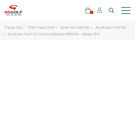
0
Trang chủ
Thời Trang Golf
Quần Áo Golf Nữ
Áo Khoác Golf Nữ
Áo khoác Golf nữ Chervo Mediato M0004 – Beige 150
THƯƠNG HIỆU
GẬY GOLF
THỜI TRANG GOLF
GIÀY GOLF
TÚI GOLF
PHỤ KIỆN GOLF
ĐẠI SỨ THƯƠNG HIỆU