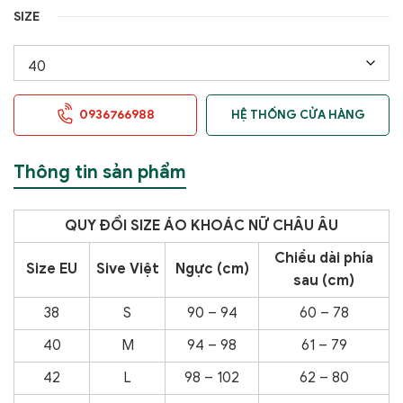
SIZE
0936766988
HỆ THỐNG CỬA HÀNG
Thông tin sản phẩm
QUY ĐỔI SIZE ÁO KHOÁC NỮ CHÂU ÂU
Chiều dài phía
Size EU
Sive Việt
Ngực (cm)
sau (cm)
38
S
90 – 94
60 – 78
40
M
94 – 98
61 – 79
42
L
98 – 102
62 – 80