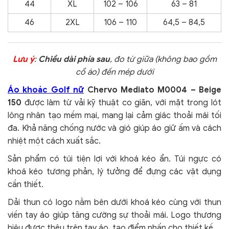
44
XL
102 – 106
63 – 81
46
2XL
106 – 110
64,5 – 84,5
Lưu ý
:
Chiều dài phía sau
, đo từ giữa (không bao gồm
cổ áo) đến mép dưới
Áo khoác Golf nữ
Chervo Mediato M0004 – Beige
150
được làm từ vải kỹ thuật co giãn, với mặt trong lót
lông nhân tạo mềm mại, mang lại cảm giác thoải mái tối
đa. Khả năng chống nước và gió giúp áo giữ ấm và cách
nhiệt một cách xuất sắc.
Sản phẩm có túi tiện lợi với khoá kéo ẩn. Túi ngực có
khoá kéo tương phản, lý tưởng để đựng các vật dụng
cần thiết.
Dải thun có logo nằm bên dưới khoá kéo cùng với thun
viền tay áo giúp tăng cường sự thoải mái. Logo thương
hiệu được thêu trên tay áo, tạo điểm nhấn cho thiết kế.