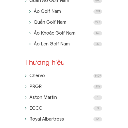
Quần Áo Golf Nam
690
Áo Golf Nam
301
Quần Golf Nam
224
Áo Khoác Golf Nam
145
Áo Len Golf Nam
32
Thương hiệu
Chervo
1407
PRGR
206
Aston Martin
1
ECCO
3
Royal Albartross
56