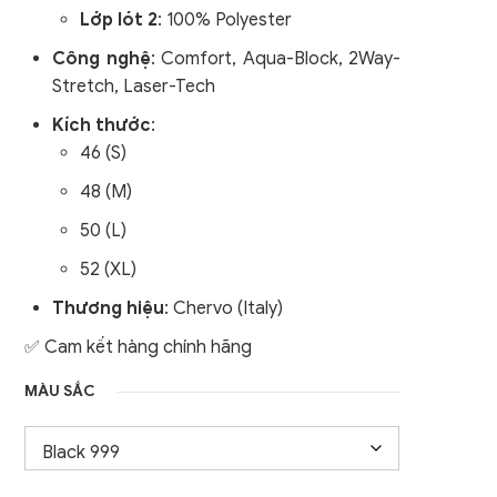
Lớp lót 2
: 100% Polyester
nữ
Áo Gile / Áo Khoác Golf
Công nghệ
: Comfort, Aqua-Block, 2Way-
Nam
Stretch, Laser-Tech
Kích thước
:
46 (S)
48 (M)
50 (L)
52 (XL)
Thương hiệu
: Chervo (Italy)
✅ Cam kết hàng chính hãng
MÀU SẮC