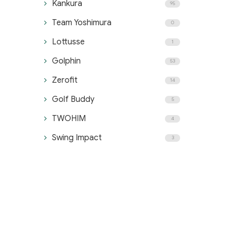
Kankura
95
Team Yoshimura
0
Lottusse
1
Golphin
53
Zerofit
14
Golf Buddy
5
TWOHIM
4
Swing Impact
3