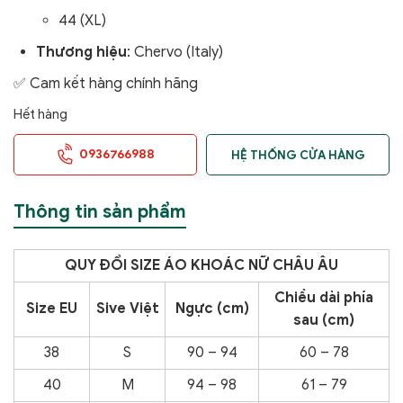
44 (XL)
Thương hiệu
: Chervo (Italy)
✅ Cam kết hàng chính hãng
Hết hàng
0936766988
HỆ THỐNG CỬA HÀNG
Thông tin sản phẩm
QUY ĐỔI SIZE ÁO KHOÁC NỮ CHÂU ÂU
Chiều dài phía
Size EU
Sive Việt
Ngực (cm)
sau (cm)
38
S
90 – 94
60 – 78
40
M
94 – 98
61 – 79