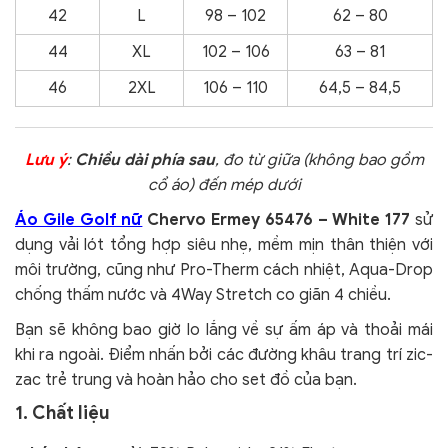
42
L
98 – 102
62 – 80
44
XL
102 – 106
63 – 81
46
2XL
106 – 110
64,5 – 84,5
Lưu ý
:
Chiều dài phía sau
, đo từ giữa (không bao gồm
cổ áo) đến mép dưới
Áo Gile Golf nữ
Chervo Ermey 65476 – White 177
sử
dụng v
ải lót tổng hợp siêu nhẹ, mềm mịn thân thiện với
môi trường, cũng như
Pro-Therm cách nhiệt, Aqua-Drop
chống thấm nước và 4Way Stretch co giãn 4 chiều.
Bạn sẽ không bao giờ lo lắng về sự ấm áp và thoải mái
khi ra ngoài. Điểm nhấn bởi các đường khâu trang trí zic-
zac trẻ trung và hoàn hảo cho set đồ của bạn.
1. Chất liệu