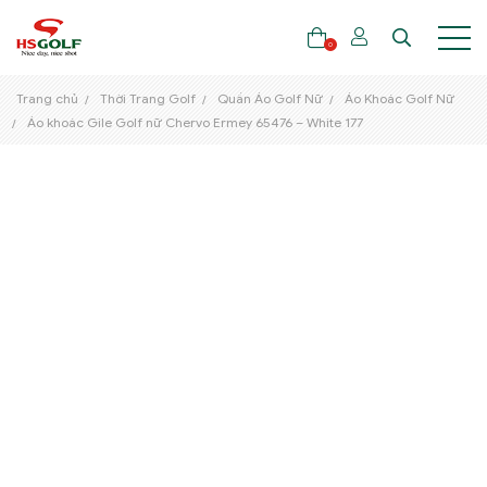
0
Trang chủ
Thời Trang Golf
Quần Áo Golf Nữ
Áo Khoác Golf Nữ
Áo khoác Gile Golf nữ Chervo Ermey 65476 – White 177
THƯƠNG HIỆU
GẬY GOLF
THỜI TRANG GOLF
GIÀY GOLF
TÚI GOLF
PHỤ KIỆN GOLF
ĐẠI SỨ THƯƠNG HIỆU