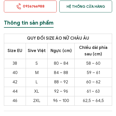
0936766988
HỆ THỐNG CỬA HÀNG
Thông tin sản phẩm
QUY ĐỔI SIZE ÁO NỮ CHÂU ÂU
Chiều dài phía
Size EU
Sive Việt
Ngực (cm)
sau (cm)
38
S
80 – 84
58 – 60
40
M
84 – 88
59 – 61
42
L
88 – 92
60 – 62
44
XL
92 – 96
61 – 63
46
2XL
96 – 100
62,5 – 64,5