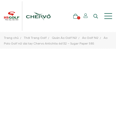
0
Trang chủ
Thời Trang Golf
Quần Áo Golf Nữ
Áo Golf Nữ
Áo
THƯƠNG HIỆU
Polo Golf nữ dài tay Chervo Antichita 66132 – Sugar Paper 585
GẬY GOLF
THỜI TRANG GOLF
GIÀY GOLF
TÚI GOLF
PHỤ KIỆN GOLF
ĐẠI SỨ THƯƠNG HIỆU