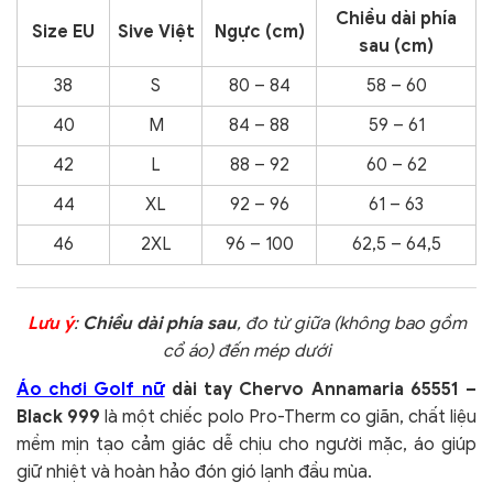
Chiều dài phía
Size EU
Sive Việt
Ngực (cm)
sau (cm)
38
S
80 – 84
58 – 60
40
M
84 – 88
59 – 61
42
L
88 – 92
60 – 62
44
XL
92 – 96
61 – 63
46
2XL
96 – 100
62,5 – 64,5
Lưu ý
:
Chiều dài phía sau
, đo từ giữa (không bao gồm
cổ áo) đến mép dưới
Áo chơi Golf nữ
dài tay Chervo Annamaria 65551 –
Black 999
là một chiếc polo Pro-Therm co giãn, chất liệu
mềm mịn tạo cảm giác dễ chịu cho người mặc, áo giúp
giữ nhiệt và hoàn hảo đón gió lạnh đầu mùa.