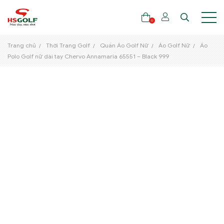
0
Trang chủ
Thời Trang Golf
Quần Áo Golf Nữ
Áo Golf Nữ
Áo
Polo Golf nữ dài tay Chervo Annamaria 65551 – Black 999
THƯƠNG HIỆU
GẬY GOLF
THỜI TRANG GOLF
GIÀY GOLF
TÚI GOLF
PHỤ KIỆN GOLF
ĐẠI SỨ THƯƠNG HIỆU