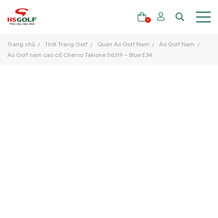
0
Trang chủ
Thời Trang Golf
Quần Áo Golf Nam
Áo Golf Nam
Áo Golf nam cao cổ Chervo Takione 56319 – Blue E34
THƯƠNG HIỆU
GẬY GOLF
THỜI TRANG GOLF
GIÀY GOLF
TÚI GOLF
PHỤ KIỆN GOLF
ĐẠI SỨ THƯƠNG HIỆU