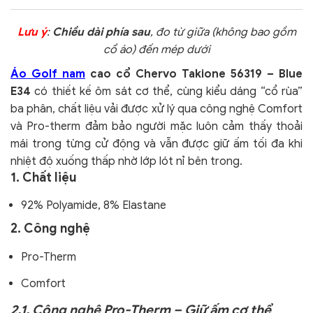
Lưu ý
:
Chiều dài phía sau
, đo từ giữa (không bao gồm
cổ áo) đến mép dưới
Áo Golf nam
cao cổ Chervo Takione 56319 – Blue
E34
có thiết kế ôm sát cơ thể, cùng kiểu dáng “cổ rùa”
ba phân, chất liệu vải được xử lý qua công nghệ Comfort
và Pro-therm đảm bảo người mặc luôn cảm thấy thoải
mái trong từng cử động và vẫn được giữ ấm tối đa khi
nhiệt độ xuống thấp nhờ lớp lót nỉ bên trong.
1. Chất liệu
92% Polyamide, 8% Elastane
2. Công nghệ
Pro-Therm
Comfort
2.1. Công nghệ Pro-Therm – Giữ ấm cơ thể