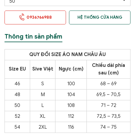
0936766988
HỆ THỐNG CỬA HÀNG
Thông tin sản phẩm
QUY ĐỔI SIZE ÁO NAM CHÂU ÂU
Chiều dài phía
Size EU
Sive Việt
Ngực (cm)
sau (cm)
46
S
100
68 – 69
48
M
104
69,5 – 70,5
50
L
108
71 – 72
52
XL
112
72,5 – 73,5
54
2XL
116
74 – 75