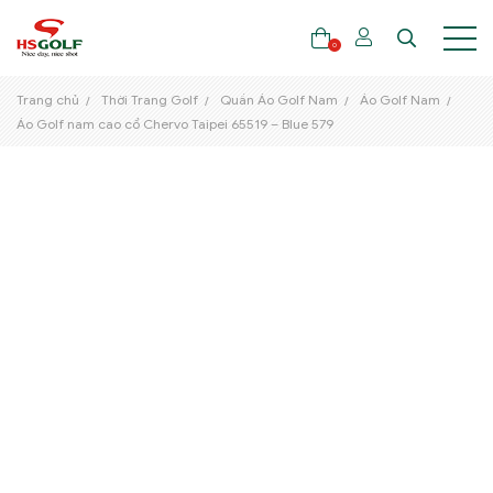
0
Trang chủ
Thời Trang Golf
Quần Áo Golf Nam
Áo Golf Nam
Áo Golf nam cao cổ Chervo Taipei 65519 – Blue 579
THƯƠNG HIỆU
GẬY GOLF
THỜI TRANG GOLF
GIÀY GOLF
TÚI GOLF
PHỤ KIỆN GOLF
ĐẠI SỨ THƯƠNG HIỆU