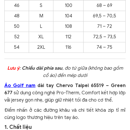
46
S
100
68 – 69
48
M
104
69,5 – 70,5
50
L
108
71 – 72
52
XL
112
72,5 – 73,5
54
2XL
116
74 – 75
Lưu ý
:
Chiều dài phía sau
, đo từ giữa (không bao gồm
cổ áo) đến mép dưới
Áo Golf nam
dài tay Chervo Taipei 65519 – Green
677
sử dụng công nghệ Pro-Therm, Comfort kết hợp lớp
vải jersey gọn nhẹ, giúp giữ nhiệt tối đa cho cơ thể.
Điểm nhấn ở các đường khâu và chi tiết khóa zip tỉ mỉ
cùng logo thương hiệu trên tay áo.
1. Chất liệu