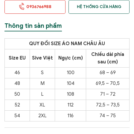
0936766988
HỆ THỐNG CỬA HÀNG
Thông tin sản phẩm
QUY ĐỔI SIZE ÁO NAM CHÂU ÂU
Chiều dài phía
Size EU
Sive Việt
Ngực (cm)
sau (cm)
46
S
100
68 – 69
48
M
104
69,5 – 70,5
50
L
108
71 – 72
52
XL
112
72,5 – 73,5
54
2XL
116
74 – 75