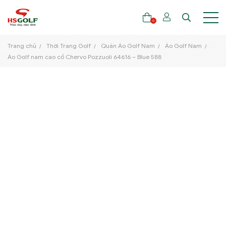
0
Trang chủ
Thời Trang Golf
Quần Áo Golf Nam
Áo Golf Nam
Áo Golf nam cao cổ Chervo Pozzuoli 64616 – Blue 588
THƯƠNG HIỆU
GẬY GOLF
THỜI TRANG GOLF
GIÀY GOLF
TÚI GOLF
PHỤ KIỆN GOLF
ĐẠI SỨ THƯƠNG HIỆU