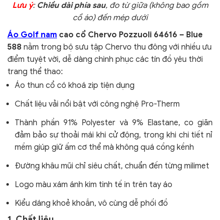
Lưu ý
:
Chiều dài phía sau
, đo từ giữa (không bao gồm
cổ áo) đến mép dưới
Áo Golf nam
cao cổ Chervo Pozzuoli 64616 – Blue
588
nằm trong bộ sưu tập Chervo thu đông với nhiều ưu
điểm tuyệt vời, dễ dàng chinh phục các tín đồ yêu thời
trang thể thao:
Áo thun cổ có khoá zip tiện dụng
Chất liệu vải nổi bật với công nghệ Pro-Therm
Thành phần 91% Polyester và 9% Elastane, co giãn
đảm bảo sự thoải mái khi cử động, trong khi chi tiết nỉ
mềm giúp giữ ấm cơ thể mà không quá cồng kềnh
Đường khâu mũi chỉ siêu chất, chuẩn đến từng milimet
Logo màu xám ánh kim tinh tế in trên tay áo
Kiểu dáng khoẻ khoắn, vô cùng dễ phối đồ
1. Chất liệu