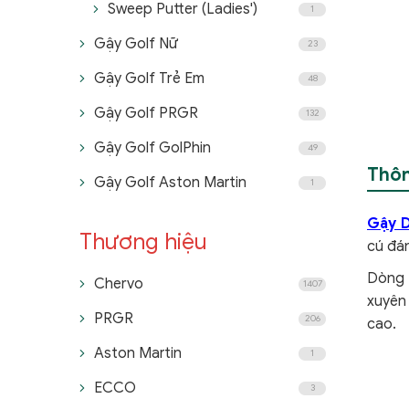
Sweep Putter (Ladies')
1
Gậy Golf Nữ
23
Gậy Golf Trẻ Em
48
Gậy Golf PRGR
132
Gậy Golf GolPhin
49
Thôn
Gậy Golf Aston Martin
1
Gậy D
Thương hiệu
cú đán
Dòng 
Chervo
1407
xuyên
PRGR
206
cao.
Aston Martin
1
ECCO
3