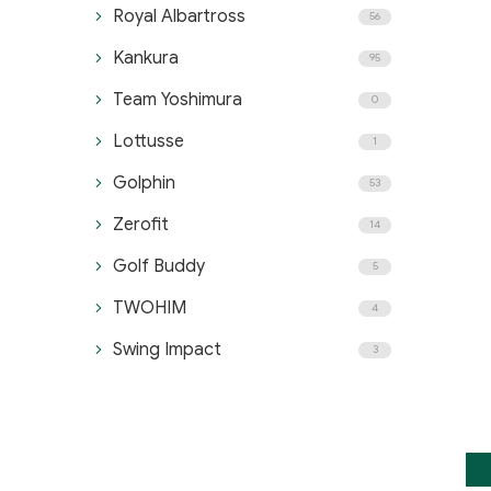
Royal Albartross
56
Kankura
95
Team Yoshimura
0
Lottusse
1
Golphin
53
Zerofit
14
Golf Buddy
5
TWOHIM
4
Swing Impact
3