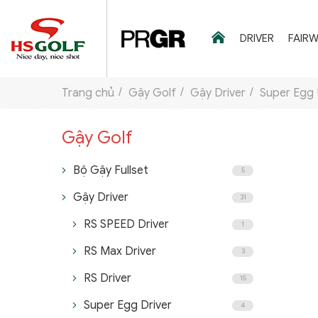
DRIVER
FAIR
Trang chủ
Gậy Golf
Gậy Driver
Super Egg 
THƯƠNG HIỆU
Gậy Golf
GẬY GOLF
Bộ Gậy Fullset
5
THỜI TRANG GOLF
Gậy Driver
31
GIÀY GOLF
RS SPEED Driver
1
TÚI GOLF
RS Max Driver
3
PHỤ KIỆN GOLF
RS Driver
15
Super Egg Driver
ĐẠI SỨ THƯƠNG HIỆU
4