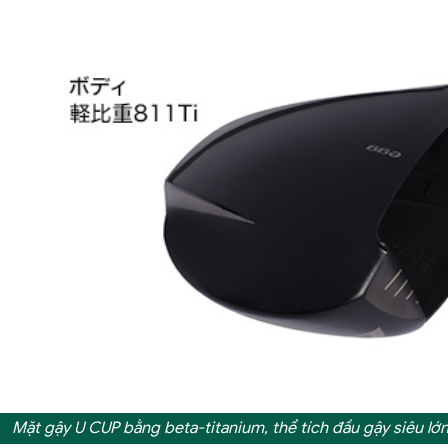
Mặt gậy U CUP bằng beta-titanium, thể tích đầu gậy siêu lớ