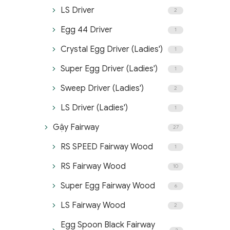
LS Driver
2
Egg 44 Driver
1
Crystal Egg Driver (Ladies')
1
Super Egg Driver (Ladies')
1
Sweep Driver (Ladies')
2
LS Driver (Ladies')
1
Gậy Fairway
27
RS SPEED Fairway Wood
1
RS Fairway Wood
10
Super Egg Fairway Wood
6
LS Fairway Wood
2
Egg Spoon Black Fairway