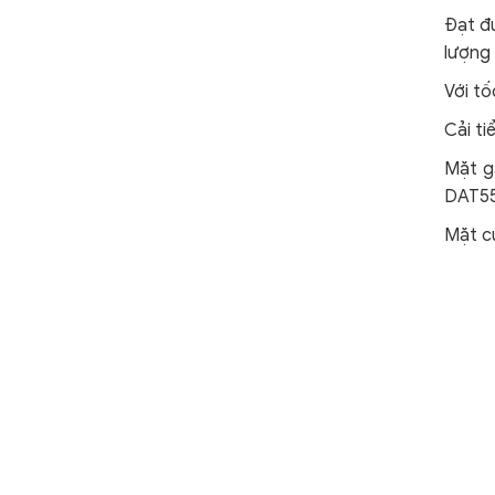
Đạt đư
lượng
Với tố
Cải ti
Mặt g
DAT55
Mặt c