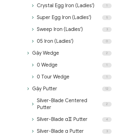
Crystal Egg Iron (Ladies')
1
Super Egg Iron (Ladies')
5
Sweep Iron (Ladies')
3
05 Iron (Ladies')
0
Gậy Wedge
2
0 Wedge
1
0 Tour Wedge
1
Gậy Putter
12
Silver-Blade Centered
2
Putter
Silver-Blade αⅡ Putter
4
Silver-Blade α Putter
3