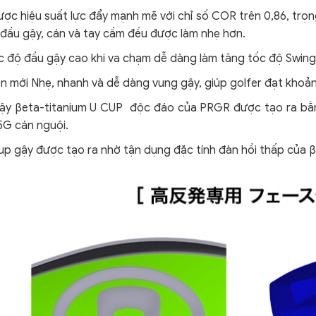
ợc hiệu suất lực đẩy mạnh mẽ với chỉ số COR trên 0,86, trọn
 đầu gậy, cán và tay cầm đều được làm nhẹ hơn.
c độ đầu gậy cao khi va chạm dễ dàng làm tăng tốc độ Swing
ển mới Nhẹ, nhanh và dễ dàng vung gậy, giúp golfer đạt kho
ậy βeta-titanium U CUP độc đáo của PRGR được tạo ra bằng 
G cán nguội.
up gậy được tạo ra nhờ tận dụng đặc tính đàn hồi thấp của 