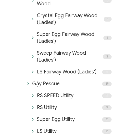
3
Wood
Crystal Egg Fairway Wood
1
(Ladies')
Super Egg Fairway Wood
1
(Ladies')
Sweep Fairway Wood
3
(Ladies')
LS Fairway Wood (Ladies')
1
Gậy Rescue
19
RS SPEED Utility
1
RS Utility
9
Super Egg Utility
2
LS Utility
2