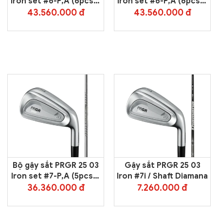
Iron set #6-P,A (6pcs) /
Iron set #6-P,A (6pcs) /
Shaft Diamana
Shaft N.S.PRO
43.560.000 đ
43.560.000 đ
Bộ gậy sắt PRGR 25 03
Gậy sắt PRGR 25 03
Iron set #7-P,A (5pcs) /
Iron #7i / Shaft Diamana
Shaft N.S.PRO
36.360.000 đ
7.260.000 đ