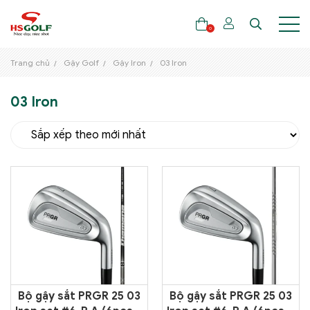
0
Trang chủ
Gậy Golf
Gậy Iron
03 Iron
03 Iron
THƯƠNG HIỆU
GẬY GOLF
THỜI TRANG GOLF
GIÀY GOLF
TÚI GOLF
PHỤ KIỆN GOLF
ĐẠI SỨ THƯƠNG HIỆU
Bộ gậy sắt PRGR 25 03
Bộ gậy sắt PRGR 25 03