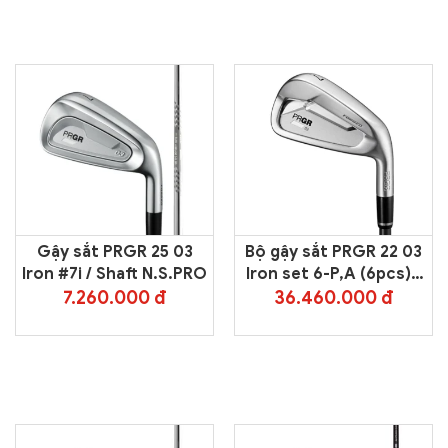
Gậy sắt PRGR 25 03
Bộ gậy sắt PRGR 22 03
Iron #7i / Shaft N.S.PRO
Iron set 6-P,A (6pcs) /
Shaft N.S.PRO
7.260.000 đ
36.460.000 đ