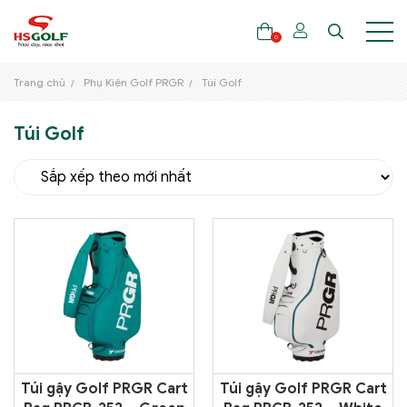
0
Trang chủ
Phụ Kiện Golf PRGR
Túi Golf
Túi Golf
THƯƠNG HIỆU
GẬY GOLF
THỜI TRANG GOLF
GIÀY GOLF
TÚI GOLF
PHỤ KIỆN GOLF
ĐẠI SỨ THƯƠNG HIỆU
Túi gậy Golf PRGR Cart
Túi gậy Golf PRGR Cart