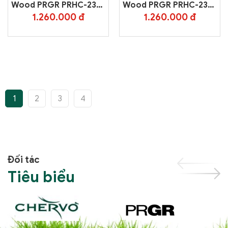
Wood PRGR PRHC-232F
Wood PRGR PRHC-232F
– White
– Yellow
1.260.000 đ
1.260.000 đ
1
2
3
4
Đối tác
Tiêu biểu