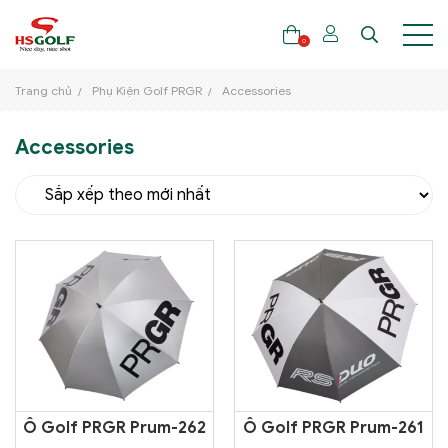
0
Trang chủ
Phụ Kiện Golf PRGR
Accessories
Accessories
THƯƠNG HIỆU
GẬY GOLF
THỜI TRANG GOLF
GIÀY GOLF
TÚI GOLF
PHỤ KIỆN GOLF
ĐẠI SỨ THƯƠNG HIỆU
Ô Golf PRGR Prum-262
Ô Golf PRGR Prum-261