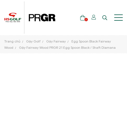
0
Trang chủ
Gậy Golf
Gậy Fairway
Egg Spoon Black Fairway
THƯƠNG HIỆU
Wood
Gậy Fairway Wood PRGR 21 Egg Spoon Black / Shaft Diamana
GẬY GOLF
THỜI TRANG GOLF
GIÀY GOLF
TÚI GOLF
PHỤ KIỆN GOLF
ĐẠI SỨ THƯƠNG HIỆU