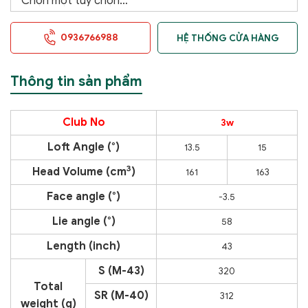
0936766988
HỆ THỐNG CỬA HÀNG
Thông tin sản phẩm
Club No
3w
Loft Angle (°)
13.5
15
3
Head Volume (cm
)
161
163
Face angle (°)
-3.5
Lie angle (°)
58
Length (inch)
43
S (M-43)
320
Total
SR (M-40)
312
weight (g)