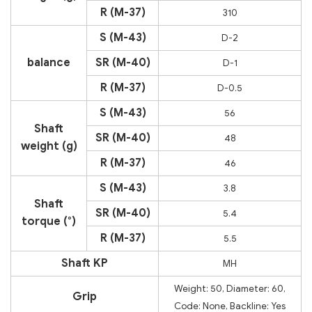
R (M-37)
310
S (M-43)
D-2
balance
SR (M-40)
D-1
R (M-37)
D-0.5
S (M-43)
56
Shaft
SR (M-40)
48
weight (g)
R (M-37)
46
S (M-43)
3.8
Shaft
SR (M-40)
5.4
torque (°)
R (M-37)
5.5
Shaft KP
MH
Weight: 50, Diameter: 60,
Grip
Code: None, Backline: Yes