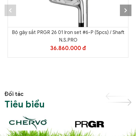
Bộ gậy sắt PRGR 26 01 Iron set #6-P (5pcs) / Shaft
N.S.PRO
36.860.000 đ
Đối tác
Tiêu biểu