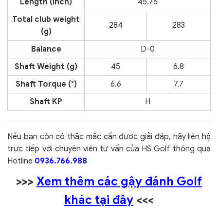
Length (inch)
45.75
Total club weight
284
283
(g)
Balance
D-0
Shaft Weight (g)
45
6.8
Shaft Torque (°)
6.6
7.7
Shaft KP
H
Nếu bạn còn có thắc mắc cần được giải đáp, hãy liên hệ
trực tiếp với chuyên viên tư vấn của HS Golf thông qua
Hotline
0936.766.988
>>>
Xem thêm các gậy đánh Golf
khác tại đây
<<<