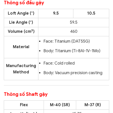
Thông số đầu gậy
Loft Angle (°)
9.5
10.5
Lie Angle (°)
59.5
3
Volume (cm
)
460
Face: Titanium (DAT55G)
Material
Body: Titanium (Ti-8Al-1V-1Mo)
Face: Cold rolled
Manufacturing
Method
Body: Vacuum precision casting
Thông số Shaft gậy
Flex
M-40 (SR)
M-37 (R)