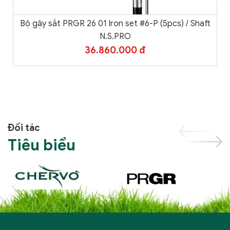
Bộ gậy sắt PRGR 26 01 Iron set #6-P (5pcs) / Shaft
N.S.PRO
36.860.000 đ
Đối tác
Tiêu biểu