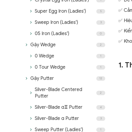
Crystal Egg Iron (Ladies')
✅ Dễ 
✅ Cảm
Super Egg Iron (Ladies')
5
✅ Hiệu
Sweep Iron (Ladies')
3
✅ Kiểm
05 Iron (Ladies')
0
✅ Kho
Gậy Wedge
2
0 Wedge
1
1. 
0 Tour Wedge
1
Gậy Putter
12
Silver-Blade Centered
2
Putter
Silver-Blade αⅡ Putter
4
Silver-Blade α Putter
3
Sweep Putter (Ladies')
1