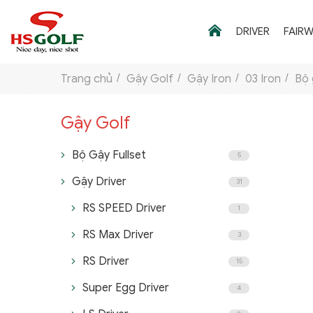
DRIVER
FAIR
Trang chủ
Gậy Golf
Gậy Iron
03 Iron
Bộ 
Gậy Golf
THƯƠNG HIỆU
GẬY GOLF
Bộ Gậy Fullset
5
Gậy Driver
31
THỜI TRANG GOLF
RS SPEED Driver
1
GIÀY GOLF
RS Max Driver
3
TÚI GOLF
RS Driver
15
PHỤ KIỆN GOLF
Super Egg Driver
4
ĐẠI SỨ THƯƠNG HIỆU