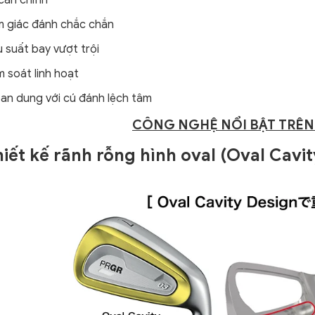
căn chỉnh
 giác đánh chắc chắn
 suất bay vượt trội
 soát linh hoạt
an dung với cú đánh lệch tâm
CÔNG NGHỆ NỔI BẬT TRÊN 
Thiết kế rãnh rỗng hình oval (Oval Cavi