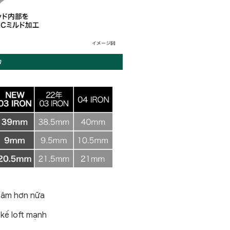
n
 tâm hơn nữa
 kế loft mạnh