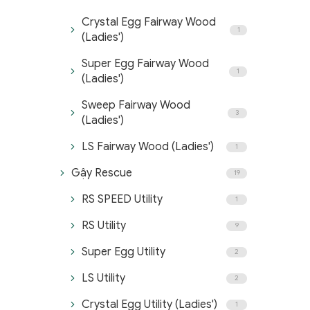
Crystal Egg Fairway Wood
1
(Ladies')
Super Egg Fairway Wood
1
(Ladies')
Sweep Fairway Wood
3
(Ladies')
LS Fairway Wood (Ladies')
1
Gậy Rescue
19
RS SPEED Utility
1
RS Utility
9
Super Egg Utility
2
LS Utility
2
Crystal Egg Utility (Ladies')
1