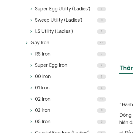
Super Egg Utility (Ladies')
1
Sweep Utility (Ladies')
3
LS Utility (Ladies')
1
Gậy Iron
44
RS Iron
2
Super Egg Iron
2
Thôn
00 Iron
2
01 Iron
5
02 Iron
11
“Đánh 
03 Iron
8
Dòng 
05 Iron
3
hiện 
1