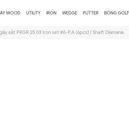
WAY WOOD
UTILITY
IRON
WEDGE
PUTTER
BÓNG GOL
gậy sắt PRGR 25 03 Iron set #6-P,A (6pcs) / Shaft Diamana