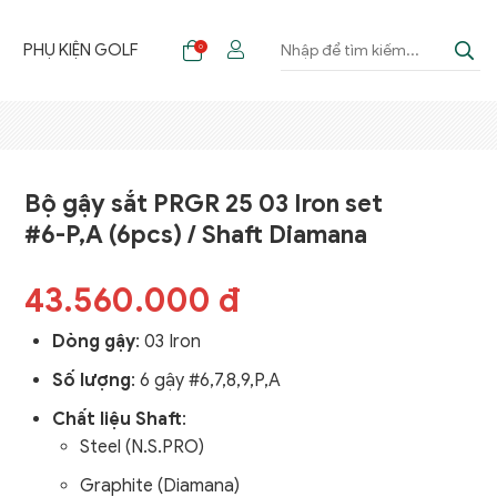
F
PHỤ KIỆN GOLF
0
Bộ gậy sắt PRGR 25 03 Iron set
#6-P,A (6pcs) / Shaft Diamana
43.560.000 đ
Dòng gậy
: 03 Iron
Số lượng
: 6 gậy #6,7,8,9,P,A
Chất liệu Shaft
:
Steel (N.S.PRO)
Graphite (Diamana)