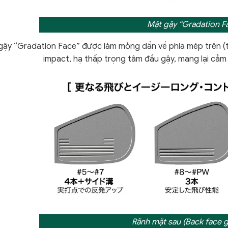
Mặt gậy “Gradation F
ậy “Gradation Face” được làm mỏng dần về phía mép trên (to
impact, hạ thấp trọng tâm đầu gậy, mang lại cảm
Rãnh mặt sau (Back face 