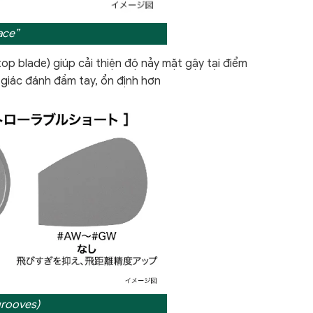
ace”
p blade) giúp cải thiện độ nảy mặt gậy tại điểm
 giác đánh đầm tay, ổn định hơn
grooves)