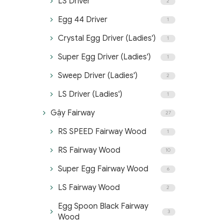
LS Driver
2
Egg 44 Driver
1
Crystal Egg Driver (Ladies')
1
Super Egg Driver (Ladies')
1
Sweep Driver (Ladies')
2
LS Driver (Ladies')
1
Gậy Fairway
27
RS SPEED Fairway Wood
1
RS Fairway Wood
10
Super Egg Fairway Wood
6
LS Fairway Wood
2
Egg Spoon Black Fairway
3
Wood