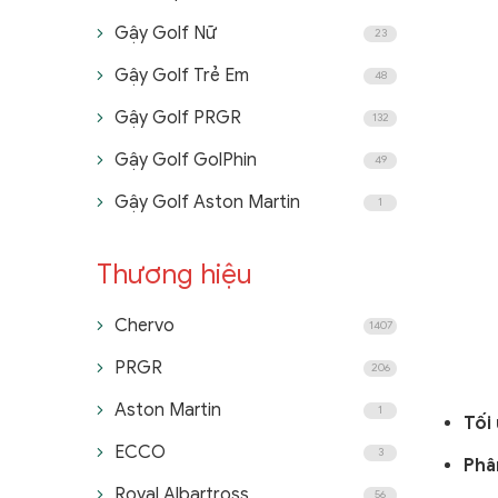
Gậy Golf Nữ
23
Gậy Golf Trẻ Em
48
Gậy Golf PRGR
132
Gậy Golf GolPhin
49
Gậy Golf Aston Martin
1
Thương hiệu
Chervo
1407
PRGR
206
Aston Martin
1
Tối
ECCO
3
Phâ
Royal Albartross
56