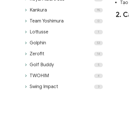
Tạo 
Kankura
95
2. 
Team Yoshimura
0
Lottusse
1
Golphin
53
Zerofit
14
Golf Buddy
5
TWOHIM
4
Swing Impact
3