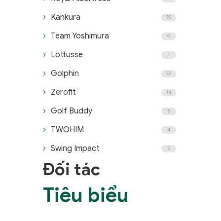
Kankura
95
Team Yoshimura
0
Lottusse
1
Golphin
53
Zerofit
14
Golf Buddy
5
TWOHIM
4
Swing Impact
3
Đối tác
Tiêu biểu