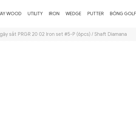
WAY WOOD
UTILITY
IRON
WEDGE
PUTTER
BÓNG GOL
gậy sắt PRGR 20 02 Iron set #5-P (6pcs) / Shaft Diamana