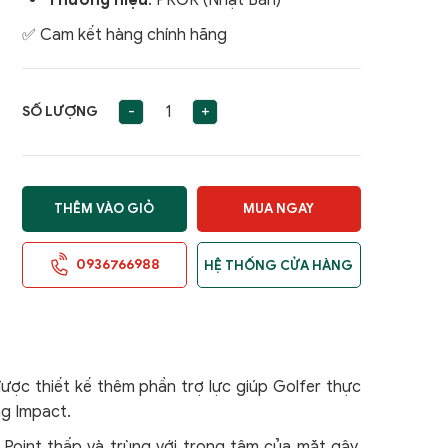
Thương hiệu
: PRGR (Nhật Bản)
✅ Cam kết hàng chính hãng
-
+
SỐ LƯỢNG
THÊM VÀO GIỎ
MUA NGAY
0936766988
HỆ THỐNG CỬA HÀNG
ược thiết kế thêm phần trợ lực giúp Golfer thực
ng Impact.
Point thấp và trùng với trọng tâm của mặt gậy.