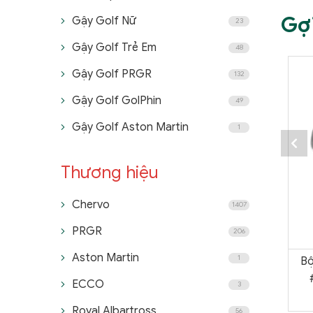
Gợ
Gậy Golf Nữ
23
Gậy Golf Trẻ Em
48
Gậy Golf PRGR
132
Gậy Golf GolPhin
49
Gậy Golf Aston Martin
1
Thương hiệu
Chervo
1407
PRGR
206
Aston Martin
1
Bộ
ECCO
3
Royal Albartross
56