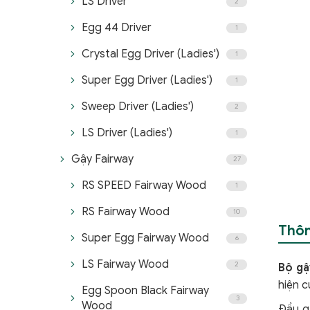
LS Driver
2
Egg 44 Driver
1
Crystal Egg Driver (Ladies')
1
Super Egg Driver (Ladies')
1
Sweep Driver (Ladies')
2
LS Driver (Ladies')
1
Gậy Fairway
27
RS SPEED Fairway Wood
1
RS Fairway Wood
10
Thôn
Super Egg Fairway Wood
6
LS Fairway Wood
2
Bộ gậ
hiện 
Egg Spoon Black Fairway
3
Wood
Đầu g