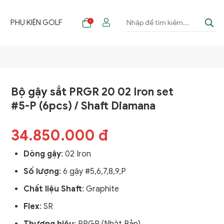
F
PHỤ KIỆN GOLF
0
Bộ gậy sắt PRGR 20 02 Iron set
#5-P (6pcs) / Shaft Diamana
34.850.000 đ
Dòng gậy
: 02 Iron
Số lượng
: 6 gậy #5,6,7,8,9,P
Chất liệu Shaft
: Graphite
Flex
: SR