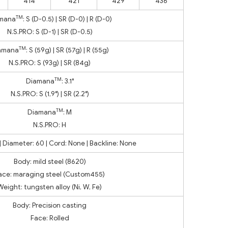
414
421
429
436
TM
mana
: S (D-0.5) | SR (D-0) | R (D-0)
N.S.PRO: S (D-1) | SR (D-0.5)
TM
amana
: S (59g) | SR (57g) | R (55g)
N.S.PRO: S (93g) | SR (84g)
TM
Diamana
: 3.1°
N.S.PRO: S (1,9°) | SR (2.2°)
TM
Diamana
: M
N.S.PRO: H
| Diameter: 60 | Cord: None | Backline: None
Body: mild steel (8620)
ace: maraging steel (Custom455)
Weight: tungsten alloy (Ni, W, Fe)
Body: Precision casting
Face: Rolled