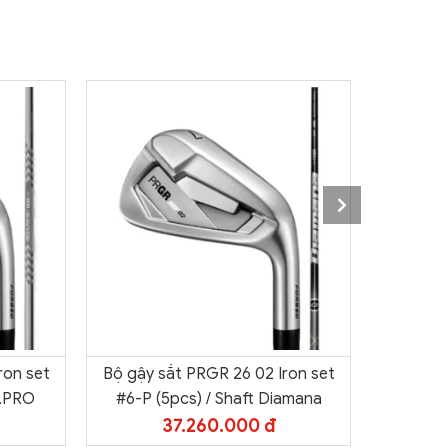
ron set
Bộ gậy sắt PRGR 26 02 Iron set
Bộ gậy 
S.PRO
#6-P (5pcs) / Shaft Diamana
#5-P (
37.260.000 đ