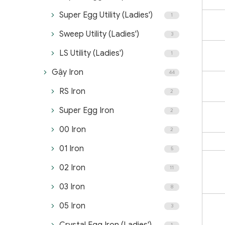
Super Egg Utility (Ladies')
1
Sweep Utility (Ladies')
3
LS Utility (Ladies')
1
Gậy Iron
44
RS Iron
2
Super Egg Iron
2
00 Iron
2
01 Iron
5
02 Iron
11
03 Iron
8
05 Iron
3
1