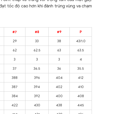
 đạt tốc độ cao hơn khi đánh trúng vùng va chạm
#7
#8
#9
P
29
33
38
43/1.0
62
62.5
63
63.5
3
3
3
4
37
36.5
36
35.5
388
396
404
412
387
394
402
410
384
392
400
408
422
430
438
445