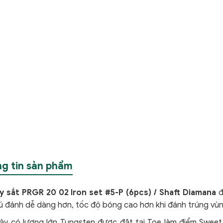
g tin sản phẩm
y sắt PRGR 20 02 Iron set #5-P (6pcs) / Shaft Diamana
đ
cú đánh dễ dàng hơn, tốc độ bóng cao hơn khi đánh trúng vù
ậy có lượng lớn Tungsten được đặt tại Toe làm điểm Sweet 