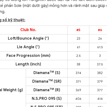
 kế phần Sole (mặt dưới gậy) mỏng hơn và rãnh mặt sau giúp
ng.
 số kỹ thuật:
Club No.
#5
#6
Loft/Bounce Angle (°)
23
26
Lie Angle (°)
61
61.5
Face Progression (mm)
2.5
3
Length (inch)
38
37.5
TM
Diamana
(S)
374
382
TM
Diamana
(SR)
371
379
TM
l Weight (g)
Diamana
(R)
369
377
N.S.PRO 095 (S)
406
414