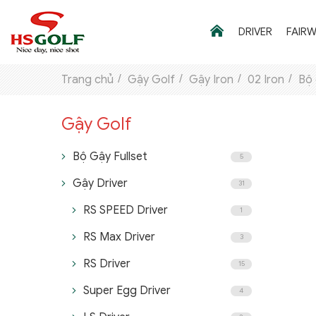
DRIVER
FAIR
Trang chủ
Gậy Golf
Gậy Iron
02 Iron
Bộ 
Gậy Golf
THƯƠNG HIỆU
GẬY GOLF
Bộ Gậy Fullset
5
Gậy Driver
31
THỜI TRANG GOLF
RS SPEED Driver
1
GIÀY GOLF
RS Max Driver
3
TÚI GOLF
RS Driver
15
PHỤ KIỆN GOLF
Super Egg Driver
4
ĐẠI SỨ THƯƠNG HIỆU