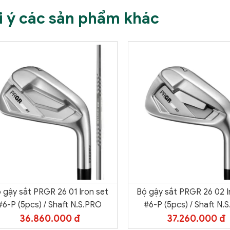
i ý các sản phẩm khác
 gậy sắt PRGR 26 01 Iron set
Bộ gậy sắt PRGR 26 02 I
#6-P (5pcs) / Shaft N.S.PRO
#6-P (5pcs) / Shaft N.
36.860.000 đ
37.260.000 đ