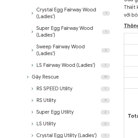
Thiết
Crystal Egg Fairway Wood
1
với bó
(Ladies')
Thông
Super Egg Fairway Wood
1
(Ladies')
Sweep Fairway Wood
3
(Ladies')
LS Fairway Wood (Ladies')
1
Gậy Rescue
19
RS SPEED Utility
1
RS Utility
9
Super Egg Utility
2
Tota
LS Utility
2
Crystal Egg Utility (Ladies')
1