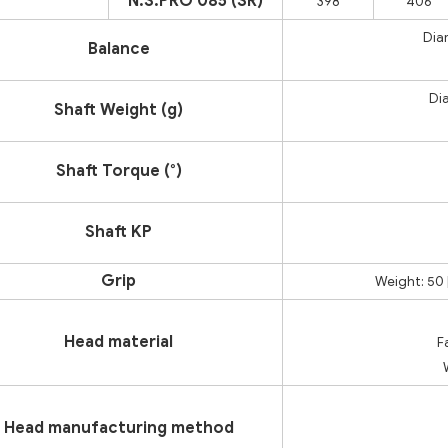
N.S.PRO 085 (SR)
398
406
Dia
Balance
Di
Shaft Weight (g)
Shaft Torque (°)
Shaft KP
Grip
Weight: 50 
Head material
F
Head manufacturing method