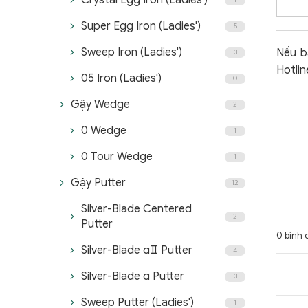
Crystal Egg Iron (Ladies')
Super Egg Iron (Ladies')
5
Sweep Iron (Ladies')
Nếu b
3
Hotli
05 Iron (Ladies')
0
Gậy Wedge
2
0 Wedge
1
0 Tour Wedge
1
Gậy Putter
12
Silver-Blade Centered
2
Putter
0 bình 
Silver-Blade αⅡ Putter
4
Silver-Blade α Putter
3
Sweep Putter (Ladies')
1