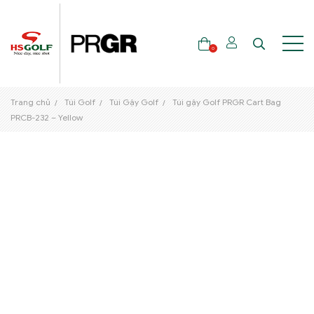
0
Trang chủ
Túi Golf
Túi Gậy Golf
Túi gậy Golf PRGR Cart Bag
THƯƠNG HIỆU
PRCB-232 – Yellow
GẬY GOLF
THỜI TRANG GOLF
GIÀY GOLF
TÚI GOLF
PHỤ KIỆN GOLF
ĐẠI SỨ THƯƠNG HIỆU