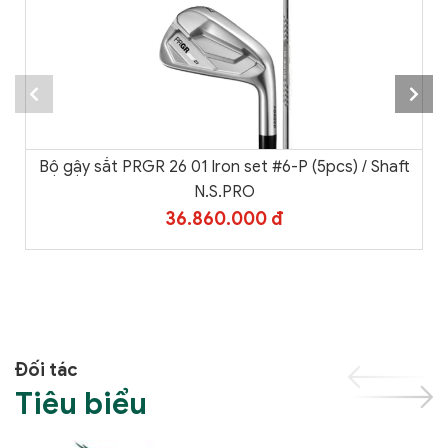
Bộ gậy sắt PRGR 26 01 Iron set #6-P (5pcs) / Shaft
N.S.PRO
36.860.000 đ
Đối tác
Tiêu biểu