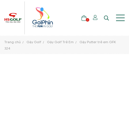
0
Trang chủ
Gậy Golf
Gậy Golf Trẻ Em
Gậy Putter trẻ em GFK
THƯƠNG HIỆU
324
GẬY GOLF
THỜI TRANG GOLF
GIÀY GOLF
TÚI GOLF
PHỤ KIỆN GOLF
ĐẠI SỨ THƯƠNG HIỆU