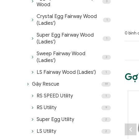
3
Wood
Crystal Egg Fairway Wood
1
(Ladies')
0 bình 
Super Egg Fairway Wood
1
(Ladies')
Sweep Fairway Wood
3
(Ladies')
LS Fairway Wood (Ladies')
1
Gợ
Gậy Rescue
19
RS SPEED Utility
1
RS Utility
9
Super Egg Utility
2
LS Utility
2