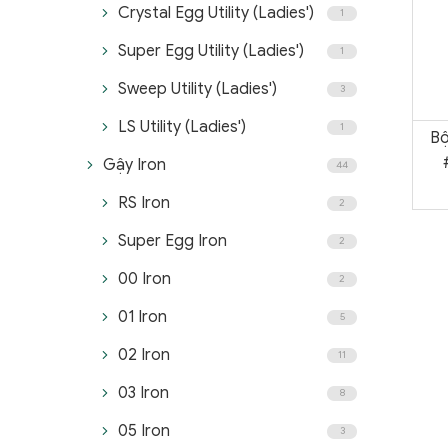
Crystal Egg Utility (Ladies')
1
Super Egg Utility (Ladies')
1
Sweep Utility (Ladies')
3
LS Utility (Ladies')
1
Bộ
Gậy Iron
44
RS Iron
2
Super Egg Iron
2
00 Iron
2
01 Iron
5
02 Iron
11
03 Iron
8
05 Iron
3