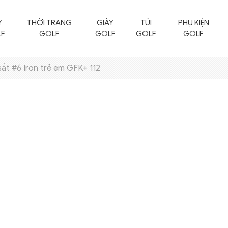
Y
THỜI TRANG
GIÀY
TÚI
PHỤ KIỆN
F
GOLF
GOLF
GOLF
GOLF
ắt #6 Iron trẻ em GFK+ 112
Quần Áo Golf Nam
Quần Áo Golf Nữ
Áo Golf Nam
Áo Golf Nữ
Quần Golf Nam
Chân Váy Golf
Áo Khoác Golf Nam
Quần Golf Nữ
Áo Len Golf Nam
Áo Khoác Golf Nữ
Áo Len Golf Nữ