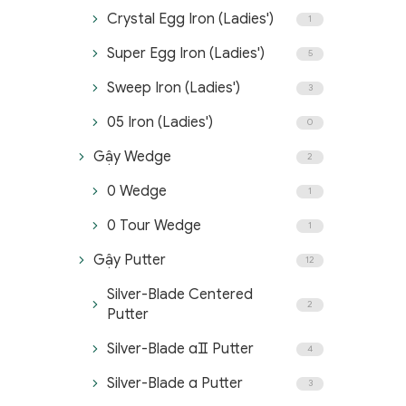
Crystal Egg Iron (Ladies')
1
Super Egg Iron (Ladies')
5
Sweep Iron (Ladies')
3
05 Iron (Ladies')
0
Gậy Wedge
2
0 Wedge
1
0 Tour Wedge
1
Gậy Putter
12
Silver-Blade Centered
2
Putter
Silver-Blade αⅡ Putter
4
Silver-Blade α Putter
3