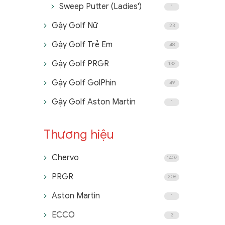
Sweep Putter (Ladies')
1
Gậy Golf Nữ
23
Gậy Golf Trẻ Em
48
Gậy Golf PRGR
132
Gậy Golf GolPhin
49
Gậy Golf Aston Martin
1
Thương hiệu
Chervo
1407
PRGR
206
Aston Martin
1
ECCO
3