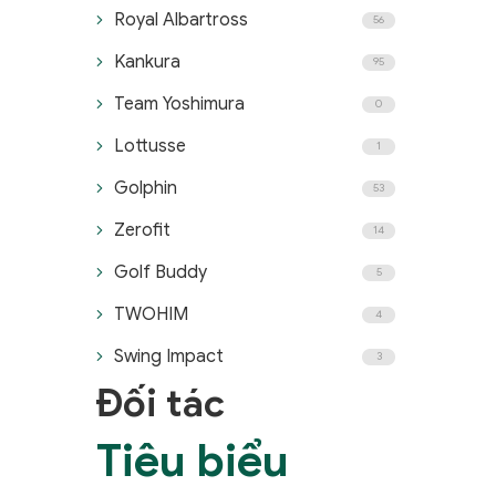
Royal Albartross
56
Kankura
95
Team Yoshimura
0
Lottusse
1
Golphin
53
Zerofit
14
Golf Buddy
5
TWOHIM
4
Swing Impact
3
Đối tác
Tiêu biểu