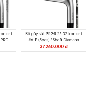
ron set
Bộ gậy sắt PRGR 26 02 Iron set
Bộ gậy 
S.PRO
#6-P (5pcs) / Shaft Diamana
#5-P (
37.260.000 đ