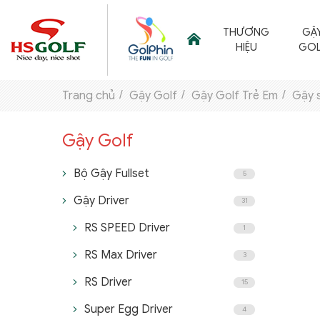
THƯƠNG
GẬ
HIỆU
GOL
Trang chủ
Gậy Golf
Gậy Golf Trẻ Em
Gậy s
THƯƠNG HIỆU
Gậy Golf
GẬY GOLF
Bộ Gậy Fullset
5
THỜI TRANG GOLF
Gậy Driver
31
GIÀY GOLF
RS SPEED Driver
1
TÚI GOLF
RS Max Driver
3
PHỤ KIỆN GOLF
RS Driver
15
ĐẠI SỨ THƯƠNG HIỆU
Super Egg Driver
4