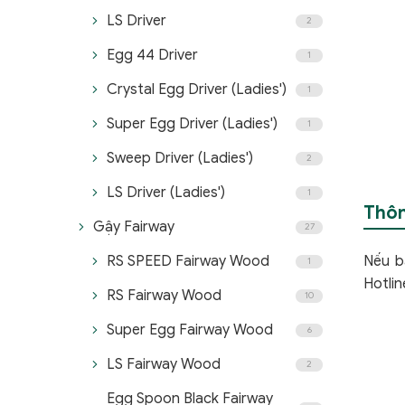
LS Driver
2
Egg 44 Driver
1
Crystal Egg Driver (Ladies')
1
Super Egg Driver (Ladies')
1
Sweep Driver (Ladies')
2
LS Driver (Ladies')
1
Thôn
Gậy Fairway
27
RS SPEED Fairway Wood
Nếu b
1
Hotli
RS Fairway Wood
10
Super Egg Fairway Wood
6
LS Fairway Wood
2
Egg Spoon Black Fairway