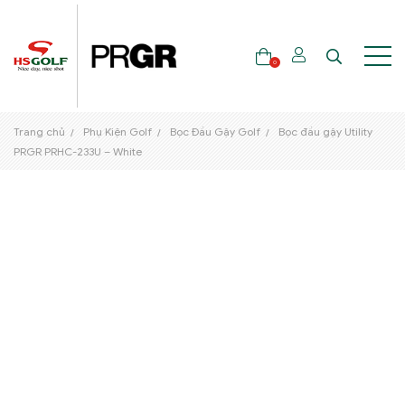
0
Trang chủ
Phụ Kiện Golf
Bọc Đầu Gậy Golf
Bọc đầu gậy Utility
THƯƠNG HIỆU
PRGR PRHC-233U – White
GẬY GOLF
THỜI TRANG GOLF
GIÀY GOLF
TÚI GOLF
PHỤ KIỆN GOLF
ĐẠI SỨ THƯƠNG HIỆU