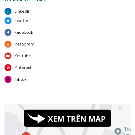
LinkedIn
Twitter
Facebook
Instagram
Youtube
Pinterest
Tiktok