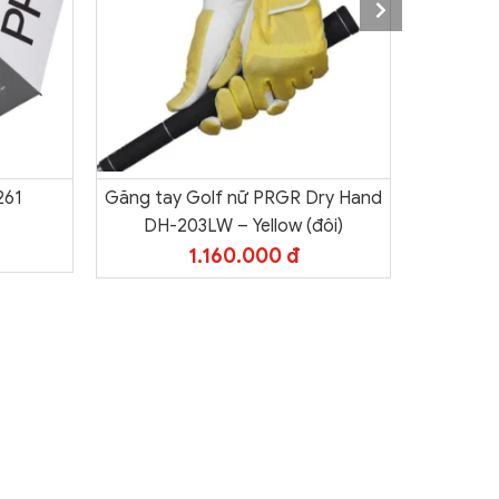
261
Găng tay Golf nữ PRGR Dry Hand
Găng tay
DH-203LW – Yellow (đôi)
DH-203
1.160.000 đ