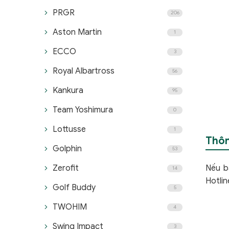
PRGR
206
Aston Martin
1
ECCO
3
Royal Albartross
56
Kankura
95
Team Yoshimura
0
Lottusse
1
Thôn
Golphin
53
Zerofit
Nếu b
14
Hotli
Golf Buddy
5
TWOHIM
4
Swing Impact
3