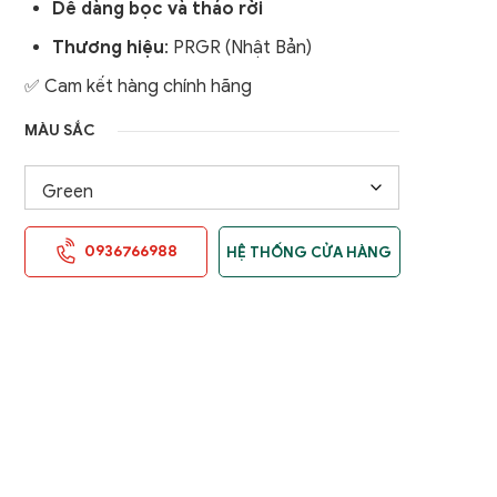
Dễ dàng bọc và tháo rời
Thương hiệu
: PRGR (Nhật Bản)
✅ Cam kết hàng chính hãng
MÀU SẮC
0936766988
HỆ THỐNG CỬA HÀNG