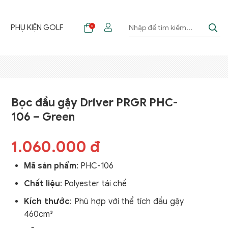
F
PHỤ KIỆN GOLF
0
Bọc đầu gậy Driver PRGR PHC-
106 – Green
1.060.000 đ
Mã sản phẩm
:
PHC-106
Chất liệu
:
Polyester tái chế
Kích thước
: Phù hợp với thể tích đầu gậy
460cm³