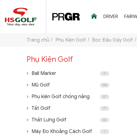
DRIVER
FAIR
Trang chủ
Phụ Kiện Golf
Bọc Đầu Gậy Golf
THƯƠNG HIỆU
Phụ Kiện Golf
GẬY GOLF
Ball Marker
11
THỜI TRANG GOLF
Mũ Golf
150
GIÀY GOLF
Phụ kiện Golf chống nắng
57
TÚI GOLF
Tất Golf
77
PHỤ KIỆN GOLF
Thắt Lưng Golf
42
Máy Đo Khoảng Cách Golf
ĐẠI SỨ THƯƠNG HIỆU
7