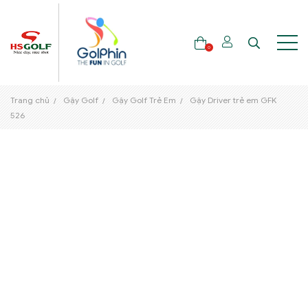
0
Trang chủ
Gậy Golf
Gậy Golf Trẻ Em
Gậy Driver trẻ em GFK
THƯƠNG HIỆU
526
GẬY GOLF
THỜI TRANG GOLF
GIÀY GOLF
TÚI GOLF
PHỤ KIỆN GOLF
ĐẠI SỨ THƯƠNG HIỆU