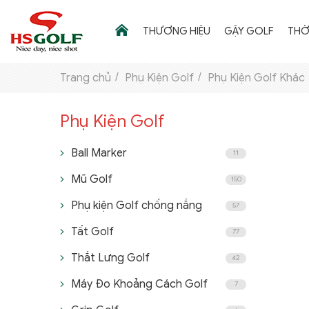
THƯƠNG HIỆU
GẬY GOLF
THỜ
Trang chủ
Phụ Kiện Golf
Phụ Kiện Golf Khác
Phụ Kiện Golf
THƯƠNG HIỆU
GẬY GOLF
Ball Marker
11
Mũ Golf
150
THỜI TRANG GOLF
Phụ kiện Golf chống nắng
57
GIÀY GOLF
Tất Golf
77
TÚI GOLF
Thắt Lưng Golf
42
PHỤ KIỆN GOLF
Máy Đo Khoảng Cách Golf
7
ĐẠI SỨ THƯƠNG HIỆU