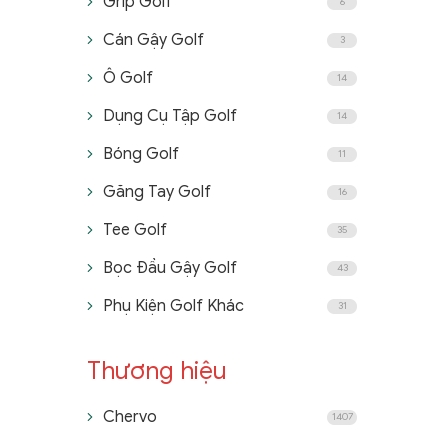
Grip Golf
6
Cán Gậy Golf
3
Ô Golf
14
Dụng Cụ Tập Golf
14
Bóng Golf
11
Găng Tay Golf
16
Tee Golf
35
Bọc Đầu Gậy Golf
43
Phụ Kiện Golf Khác
31
Thương hiệu
Chervo
1407