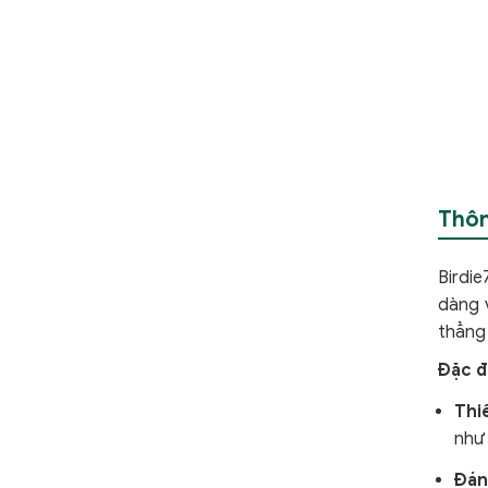
Thôn
Birdie
dàng 
thẳng
Đặc đ
Thi
như 
Đán