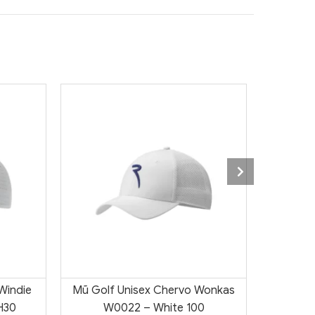
Windie
Mũ Golf Unisex Chervo Wonkas
Mũ Golf
H30
W0022 – White 100
W