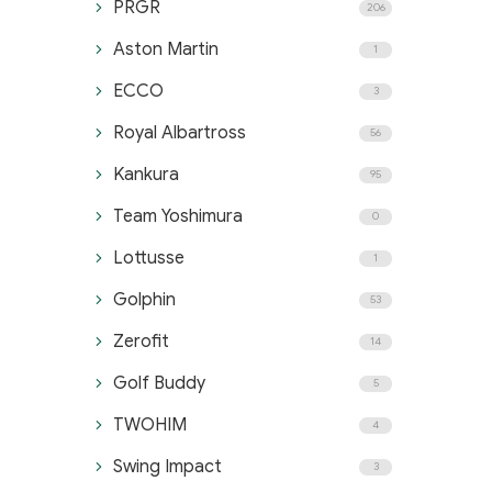
PRGR
206
Aston Martin
1
ECCO
3
Royal Albartross
56
Kankura
95
Team Yoshimura
0
Lottusse
1
Golphin
53
Zerofit
14
Golf Buddy
5
TWOHIM
4
Swing Impact
3