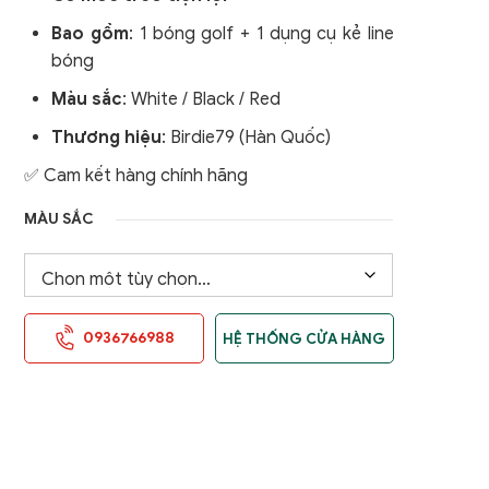
Bao gồm
: 1 bóng golf + 1 dụng cụ kẻ line
bóng
Màu sắc
: White / Black / Red
Thương hiệu
:
Birdie79 (Hàn Quốc)
✅ Cam kết hàng chính hãng
MÀU SẮC
0936766988
HỆ THỐNG CỬA HÀNG