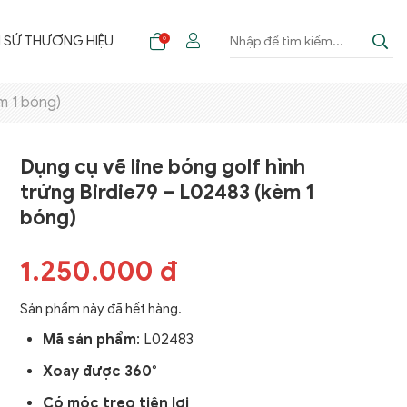
I SỨ THƯƠNG HIỆU
0
m 1 bóng)
Dụng cụ vẽ line bóng golf hình
trứng Birdie79 – L02483 (kèm 1
bóng)
1.250.000 đ
Sản phẩm này đã hết hàng.
Mã sản phẩm
:
L02483
Xoay được 360°
Có móc treo tiện lợi