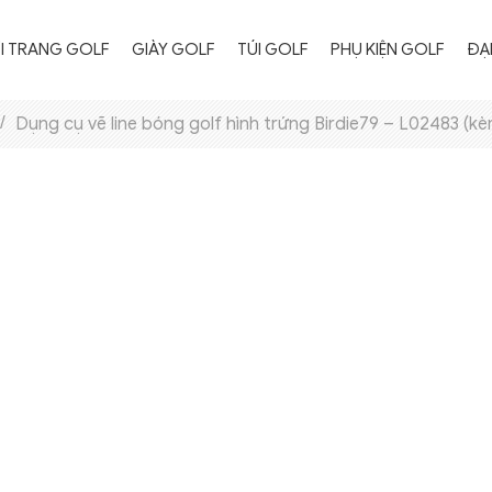
I TRANG GOLF
GIÀY GOLF
TÚI GOLF
PHỤ KIỆN GOLF
ĐẠ
Dụng cụ vẽ line bóng golf hình trứng Birdie79 – L02483 (kè
Quần Áo Golf Nam
Quần Áo Golf Nữ
Áo Golf Nam
Áo Golf Nữ
Quần Golf Nam
Chân Váy Golf
Áo Khoác Golf Nam
Quần Golf Nữ
Áo Len Golf Nam
Áo Khoác Golf Nữ
Áo Len Golf Nữ