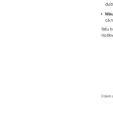
đườ
Màu
cá n
Nếu b
Hotli
0 bình 