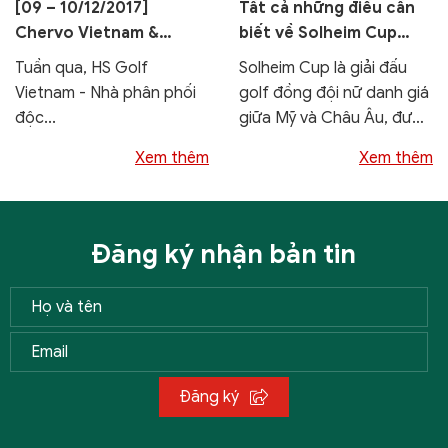
[09 – 10/12/2017]
Tất cả những điều cần
Chervo Vietnam &
biết về Solheim Cup
Chervo Korea hội ngộ
2026
Tuần qua, HS Golf
Solheim Cup là giải đấu
tại sân FLC Hạ Long và
Vietnam - Nhà phân phối
golf đồng đội nữ danh giá
Vinpearl Hải Phòng
độc...
giữa Mỹ và Châu Âu, được
tổ chức hai năm một...
Xem thêm
Xem thêm
Đăng ký nhận bản tin
Đăng ký