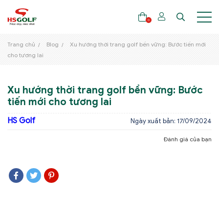
0
Trang chủ
Blog
Xu hướng thời trang golf bền vững: Bước tiến mới
cho tương lai
THƯƠNG HIỆU
Xu hướng thời trang golf bền vững: Bước
GẬY GOLF
tiến mới cho tương lai
THỜI TRANG GOLF
HS Golf
Ngày xuất bản: 17/09/2024
GIÀY GOLF
Đánh giá của bạn
TÚI GOLF
PHỤ KIỆN GOLF
ĐẠI SỨ THƯƠNG HIỆU