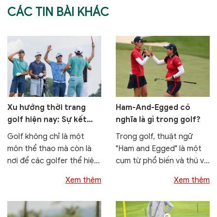
CÁC TIN BÀI KHÁC
Xu hướng thời trang
Ham-And-Egged có
golf hiện nay: Sự kết
nghĩa là gì trong golf?
hợp giữa phong cách và
Golf không chỉ là một
Trong golf, thuật ngữ
hiệu suất
môn thể thao mà còn là
"Ham and Egged" là một
nơi để các golfer thể hiện
cụm từ phổ biến và thú vị,
phong cách thời...
thường được sử dụng khi
Xem thêm
Xem thêm
nhắc...