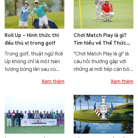
Roll Up – Hình thức thi
Chơi Match Play là gì?
đấu thú vị trong golf
Tìm hiểu về Thể Thức
Đối Kháng Trong Golf
Trong golf, thuật ngữ Roll
"Chơi Match Play là gì" là
Up không chỉ là một hiện
câu hỏi thường gặp với
tượng bóng lăn sau cú
những ai mới tiếp cận bộ
đánh mà còn là một
môn golf hoặc quen
Xem thêm
Xem thêm
dạng...
thuộc...