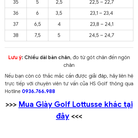
35
5
2,5
22,5 – 22,7
36
6
3,5
23,1 – 23,4
37
6,5
4
23,8 – 24,1
38
7,5
5
24,5 – 24,7
Lưu ý
: Chiều dài bàn chân
, đo từ gót chân đến ngón
chân
Nếu bạn còn có thắc mắc cần được giải đáp, hãy liên hệ
trực tiếp với chuyên viên tư vấn của HS Golf thông qua
Hotline
0936.766.988
>>>
Mua Giày Golf Lottusse khác tại
đây
<<<