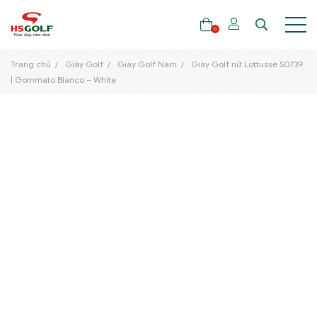
0
Trang chủ
Giày Golf
Giày Golf Nam
Giày Golf nữ Lottusse S0739
| Gommato Blanco – White
THƯƠNG HIỆU
GẬY GOLF
THỜI TRANG GOLF
GIÀY GOLF
TÚI GOLF
PHỤ KIỆN GOLF
ĐẠI SỨ THƯƠNG HIỆU