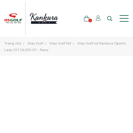
0
Trang chủ
Giày Golf
Giày Golf Nữ
Giày Golf nữ Kankura Oporto
THƯƠNG HIỆU
Lady 01 | OL001-01 – Navy
GẬY GOLF
THỜI TRANG GOLF
GIÀY GOLF
TÚI GOLF
PHỤ KIỆN GOLF
ĐẠI SỨ THƯƠNG HIỆU