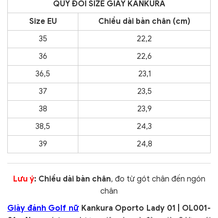
QUY ĐỔI SIZE GIÀY KANKURA
Size EU
Chiều dài bàn chân (cm)
35
22,2
36
22,6
36,5
23,1
37
23,5
38
23,9
38,5
24,3
39
24,8
Lưu ý
: Chiều dài bàn chân
, đo từ gót chân đến ngón
chân
Giày đánh Golf nữ
Kankura Oporto Lady 01 | OL001-