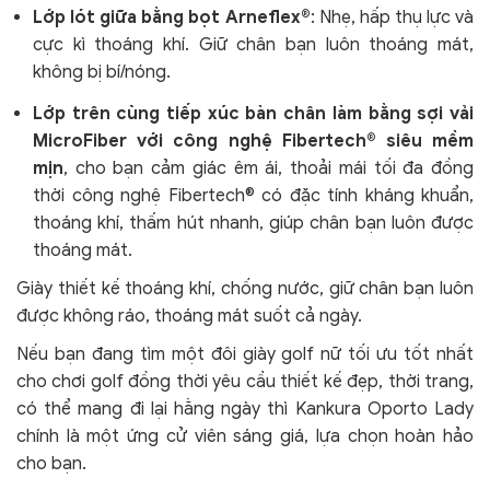
Lớp lót giữa bằng bọt Arneflex®
: Nhẹ, hấp thụ lực và
cực kì thoáng khí
. Giữ chân bạn luôn thoáng mát,
không bị bí/nóng.
Lớp trên cùng tiếp xúc bàn chân làm bằng sợi vải
MicroFiber với công nghệ Fibertech® siêu mềm
mịn
, cho bạn cảm giác êm ái, thoải mái tối đa đồng
thời công nghệ Fibertech® có đặc tính kháng khuẩn,
thoáng khí, thấm hút nhanh, giúp chân bạn luôn được
thoáng mát.
Giày thiết kế thoáng khí, chống nước, giữ chân bạn luôn
được không ráo, thoáng mát suốt cả ngày.
Nếu bạn đang tìm một đôi giày golf nữ tối ưu tốt nhất
cho chơi golf đồng thời yêu cầu thiết kế đẹp, thời trang,
có thể mang đi lại hằng ngày thì Kankura Oporto Lady
chính là một ứng cử viên sáng giá, lựa chọn hoàn hảo
cho bạn.