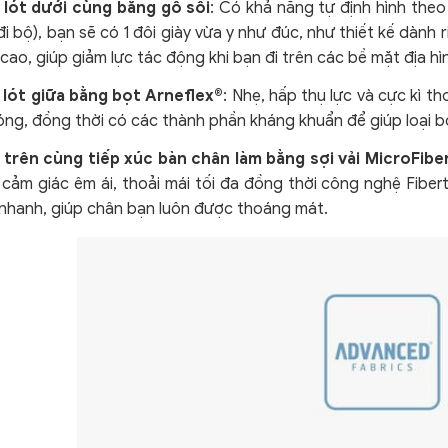
 lót dưới cùng bằng gỗ sồi
: Có khả năng tự định hình the
đi bộ), bạn sẽ có 1 đôi giày vừa y như đúc, như thiết kế dành
cao, giúp giảm lực tác động khi bạn đi trên các bề mặt địa h
 lót giữa bằng bọt Arneflex®
: Nhẹ, hấp thụ lực và cực kì th
nóng, đồng thời có các thành phần kháng khuẩn để giúp loại
 trên cùng tiếp xúc bàn chân làm bằng sợi vải MicroFib
cảm giác êm ái, thoải mái tối đa đồng thời công nghệ Fiber
 nhanh, giúp chân bạn luôn được thoáng mát.