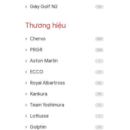
Giày Golf Nữ
54
Thương hiệu
Chervo
1407
PRGR
206
Aston Martin
1
ECCO
3
Royal Albartross
56
Kankura
95
Team Yoshimura
0
Lottusse
1
Golphin
53