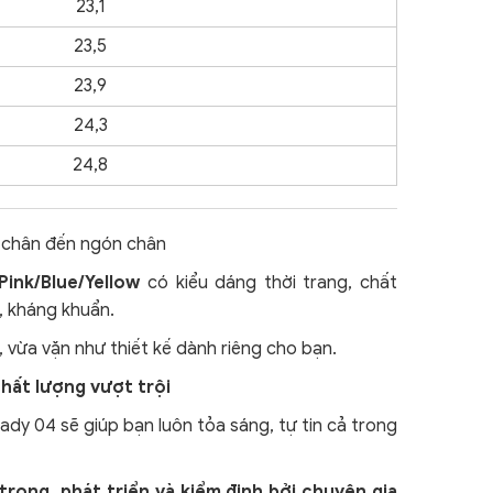
23,1
23,5
23,9
24,3
24,8
t chân đến ngón chân
ink/Blue/Yellow
có kiểu dáng thời trang, chất
, kháng khuẩn.
 vừa vặn như thiết kế dành riêng cho bạn.
chất lượng vượt trội
ady 04 sẽ giúp bạn luôn tỏa sáng, tự tin cả trong
trong, phát triển và kiểm định bởi chuyên gia