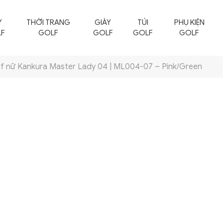
Y
THỜI TRANG
GIÀY
TÚI
PHỤ KIỆN
F
GOLF
GOLF
GOLF
GOLF
lf nữ Kankura Master Lady 04 | ML004-07 – Pink/Green
Quần Áo Golf Nam
Quần Áo Golf Nữ
Áo Golf Nam
Áo Golf Nữ
Quần Golf Nam
Chân Váy Golf
Áo Khoác Golf Nam
Quần Golf Nữ
Áo Len Golf Nam
Áo Khoác Golf Nữ
Áo Len Golf Nữ