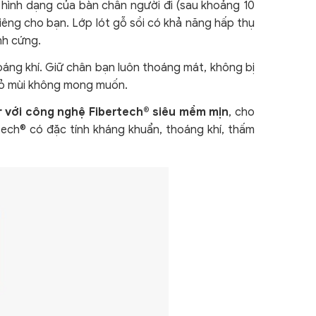
o hình dạng của bàn chân người đi (sau khoảng 10
 riêng cho bạn. Lớp lót gỗ sồi có khả năng hấp thụ
ình cứng.
oáng khí
. Giữ chân bạn luôn thoáng mát, không bị
 bỏ mùi không mong muốn.
er với công nghệ Fibertech® siêu mềm mịn
, cho
tech® có đặc tính kháng khuẩn, thoáng khí, thấm