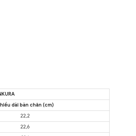
ANKURA
hiều dài bàn chân (cm)
22,2
22,6