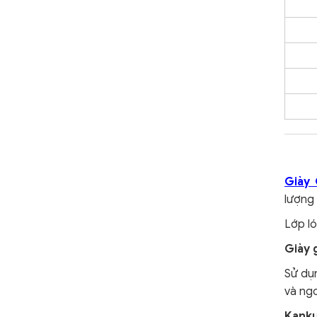
Giày 
lượng 
Lớp ló
Giày 
Sử dụn
và ngo
Kanku