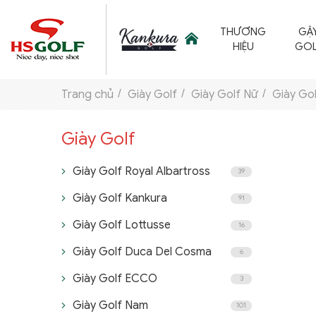
THƯƠNG
GẬ
HIỆU
GOL
Trang chủ
Giày Golf
Giày Golf Nữ
Giày Go
THƯƠNG HIỆU
Giày Golf
GẬY GOLF
Giày Golf Royal Albartross
39
THỜI TRANG GOLF
Giày Golf Kankura
91
GIÀY GOLF
Giày Golf Lottusse
16
TÚI GOLF
Giày Golf Duca Del Cosma
6
PHỤ KIỆN GOLF
Giày Golf ECCO
3
ĐẠI SỨ THƯƠNG HIỆU
Giày Golf Nam
101