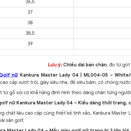
36,5
37
38
38,5
39
Lưu ý
: Chiều dài bàn chân
, đo từ gó
Golf nữ
Kankura Master Lady 04 | ML004-05 – White/P
cao cấp vượt trội, giày siêu nhẹ, đế siêu bám, có chống nước
t từ gỗ sồi có khả năng định hình theo dáng chân từng người,
golf nữ Kankura Master Lady 04 – Kiểu dáng thời trang, 
g chất liệu cao cấp cùng thiết kế tinh xảo, Kankura Master L
ài sân golf.
ra Master Lady 04 – Mẫu giày golf nữ trang bị 3 lớp lót 