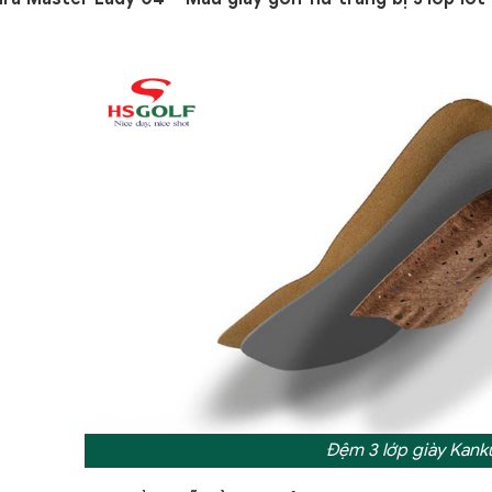
Đệm 3 lớp giày Kank