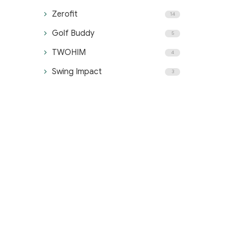
Zerofit
14
Golf Buddy
5
TWOHIM
4
Swing Impact
3