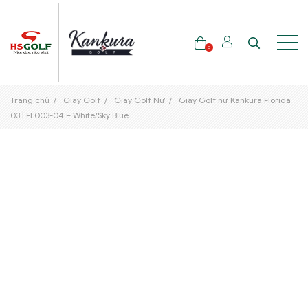
0
Trang chủ
Giày Golf
Giày Golf Nữ
Giày Golf nữ Kankura Florida
THƯƠNG HIỆU
03 | FL003-04 – White/Sky Blue
GẬY GOLF
THỜI TRANG GOLF
GIÀY GOLF
TÚI GOLF
PHỤ KIỆN GOLF
ĐẠI SỨ THƯƠNG HIỆU