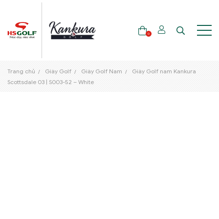
0
Trang chủ
Giày Golf
Giày Golf Nam
Giày Golf nam Kankura
THƯƠNG HIỆU
Scottsdale 03 | S003-52 – White
GẬY GOLF
THỜI TRANG GOLF
GIÀY GOLF
TÚI GOLF
PHỤ KIỆN GOLF
ĐẠI SỨ THƯƠNG HIỆU