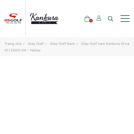
0
Trang chủ
Giày Golf
Giày Golf Nam
Giày Golf nam Kankura Drive
THƯƠNG HIỆU
01 | D001-04 – Yellow
GẬY GOLF
THỜI TRANG GOLF
GIÀY GOLF
TÚI GOLF
PHỤ KIỆN GOLF
ĐẠI SỨ THƯƠNG HIỆU