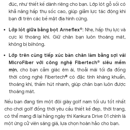
đúc, như thiết kế dành riêng cho bạn. Lớp lót gỗ sồi có
khả năng hấp thụ sốc cao, giúp giảm lực tác động khi
bạn đi trên các bề mặt địa hình cứng.
Lớp lót giữa bằng bọt Arneflex®
: Nhẹ, hấp thụ lực và
cực kì thoáng khí
. Giữ chân bạn luôn thoáng mát,
không bị bí/nóng.
Lớp trên cùng tiếp xúc bàn chân làm bằng sợi vải
MicroFiber với công nghệ Fibertech® siêu mềm
mịn
, cho bạn cảm giác êm ái, thoải mái tối đa đồng
thời công nghệ Fibertech® có đặc tính kháng khuẩn,
thoáng khí, thấm hút nhanh, giúp chân bạn luôn được
thoáng mát.
Nếu bạn đang tìm một đôi giày golf nam tối ưu tốt nhất
cho chơi golf đồng thời yêu cầu thiết kế đẹp, thời trang,
có thể mang đi lại hằng ngày thì Kankura Drive 01 chính là
một ứng cử viên sáng giá, lựa chọn hoàn hảo cho bạn.