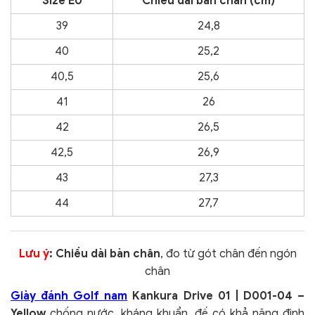
Size EU
Chiều dài bàn chân (cm)
39
24,8
40
25,2
40,5
25,6
41
26
42
26,5
42,5
26,9
43
27,3
44
27,7
Lưu ý
: Chiều dài bàn chân
, đo từ gót chân đến ngón
chân
Giày đánh Golf nam
Kankura Drive 01 | D001-04 –
Yellow
chống nước, kháng khuẩn, đế có khả năng định