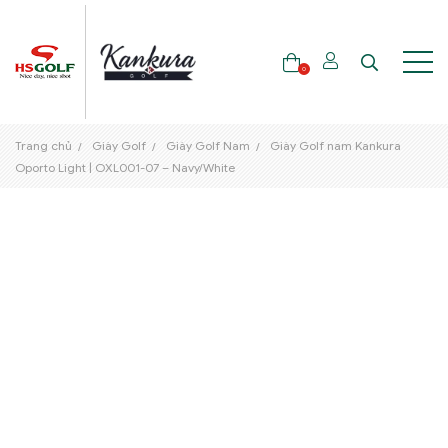
0
Trang chủ
Giày Golf
Giày Golf Nam
Giày Golf nam Kankura
THƯƠNG HIỆU
Oporto Light | OXL001-07 – Navy/White
GẬY GOLF
THỜI TRANG GOLF
GIÀY GOLF
TÚI GOLF
PHỤ KIỆN GOLF
ĐẠI SỨ THƯƠNG HIỆU