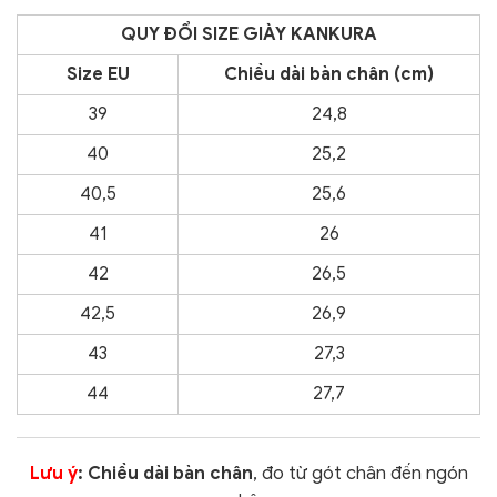
QUY ĐỔI SIZE GIÀY KANKURA
Size EU
Chiều dài bàn chân (cm)
39
24,8
40
25,2
40,5
25,6
41
26
42
26,5
42,5
26,9
43
27,3
44
27,7
Lưu ý
: Chiều dài bàn chân
, đo từ gót chân đến ngón