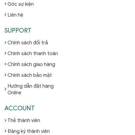
Góc sự kiện
Liên hệ
SUPPORT
Chính sách đổi trả
Chính sách thanh toán
Chính sách giao hàng
Chính sách bảo mật
Hướng dẫn đặt hàng
Online
ACCOUNT
Thẻ thành viên
Đăng ký thành viên