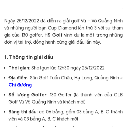
Ngày 25/12/2022 đã diễn ra giải golf Vũ – Võ Quảng Ninh
và những người bạn Cup Diamond lần thứ 3 với sự tham
gia của 130 golfer.
HS Golf
vinh dự là một trong những
đơn vị tài trợ, đồng hành cùng giải đấu lần này.
1. Thông tin giải đấu
Thời gian
: Shotgun lúc 12h30 ngày 25/12/2022
Địa điểm
: Sân Golf Tuần Châu, Hạ Long, Quảng Ninh «
Chỉ đường
Số lượng Golfer
: 130 Golfer (là thành viên của CLB
Golf Vũ Võ Quảng Ninh và khách mời)
Bảng thi đấu
: có 06 bảng, gồm 03 bảng A, B, C thành
viên và 03 bảng A, B, C khách mời