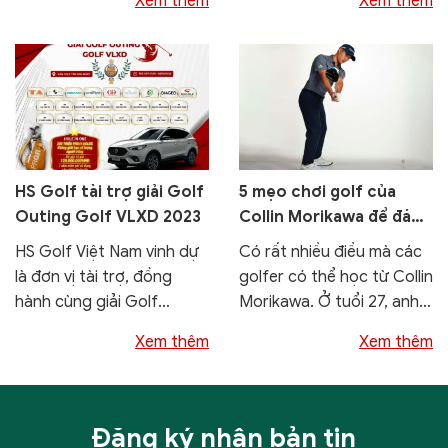
Xem thêm
Xem thêm
chơi...
Phúc...
HS Golf tài trợ giải Golf
5 mẹo chơi golf của
Outing Golf VLXD 2023
Collin Morikawa để đánh
bóng giỏi hơn
HS Golf Việt Nam vinh dự
Có rất nhiều điều mà các
là đơn vị tài trợ, đồng
golfer có thể học từ Collin
hành cùng giải Golf
Morikawa. Ở tuổi 27, anh
Outing...
đã thành công ở mọi...
Xem thêm
Xem thêm
Đăng ký nhận bản tin