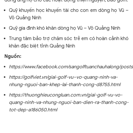
Quỹ khuyến học khuyến tài cho con em dòng họ Vũ –
Võ Quảng Ninh
Quỹ gia đình khó khăn dòng họ Vũ – Võ Quảng Ninh
Trung tâm bảo trợ chăm sóc trẻ em có hoàn cảnh khó
khăn đặc biệt tỉnh Quảng Ninh
Nguồn:
https://www.facebook.com/sangolftuanchauhalong/post
https://golfviet.vn/giai-golf-vu–vo-quang-ninh-va-
nhung-nguoi-ban-khep-lai-thanh-cong-d8755.html
https://thuonghieucongluan.com.vn/giai-golf-vu-vo-
quang-ninh-va-nhung-nguoi-ban-dien-ra-thanh-cong-
tot-dep-a186050.html