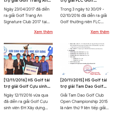
trợ giải Golf Trang An
trợ giải FLC Golf
Signature Club 2017
Championship 2016
Ngày 23/04/2017 đã diễn
Trong 3 ngày từ 30/09 -
ra giải Golf Trang An
02/10/2016 đã diễn ra giải
Signature Club 2017 tại
Golf thường niên FLC
sân Golf Tràng An, Ninh
Golf Championship 2016
Xem thêm
Xem thêm
Bình dành...
do tập...
[12/11/2016] HS Golf tài
[20/11/2015] HS Golf tài
trợ giải Golf Cựu sinh
trợ giải Tam Dao Golf
viên ĐH Xây dựng 2016
Club Open
Ngày 12/11/2016 vừa qua
Giải Tam Dao Golf Club
Championship 2015
đã diễn ra giải Golf Cựu
Open Championship 2015
sinh viên ĐH Xây dựng
là năm thứ 9 liên tiếp giải