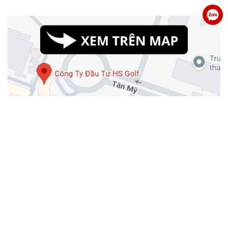
Công Ty Cổ Phần Đầu Tư HS Golf Việt Nam
Địa chỉ: Phòng 104, nhà V2, tập thể Đại học Giao Thông Vận Tải,
Phường Ngọc Khánh, Quận Ba Đình, Thành phố Hà Nội, Việt Nam
Điện thoại: 024.37.858.426 - Email: contact@hsgolf.vn
Mã số doanh nghiệp: 0104559392 do Sở Kế hoạch & Đầu Tư TP Hà