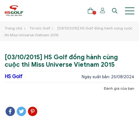
0
Trang chủ
Tin tức Golf
[03/10/2015] HS Golf đồng hành cùng cuộc
thi Miss Universe Vietnam 2015
THƯƠNG HIỆU
[03/10/2015] HS Golf đồng hành cùng
GẬY GOLF
cuộc thi Miss Universe Vietnam 2015
THỜI TRANG GOLF
HS Golf
Ngày xuất bản: 25/08/2024
GIÀY GOLF
Đánh giá của bạn
TÚI GOLF
PHỤ KIỆN GOLF
ĐẠI SỨ THƯƠNG HIỆU