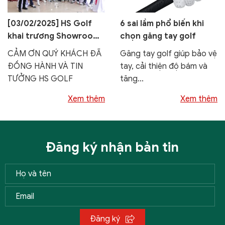
[03/02/2025] HS Golf
6 sai lầm phổ biến khi
khai trương Showroom
chọn găng tay golf
thứ 13 tại sân Golf
CẢM ƠN QUÝ KHÁCH ĐÃ
Găng tay golf giúp bảo vệ
Stone Highland, Bắc
ĐỒNG HÀNH VÀ TIN
tay, cải thiện độ bám và
Giang
TƯỞNG HS GOLF
tăng...
Xem thêm
Xem thêm
Đăng ký nhận bản tin
Đăng ký