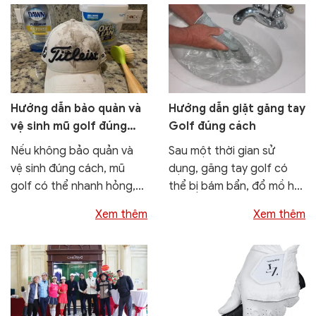
Hướng dẫn bảo quản và
Hướng dẫn giặt găng tay
vệ sinh mũ golf đúng
Golf đúng cách
cách
Nếu không bảo quản và
Sau một thời gian sử
vệ sinh đúng cách, mũ
dụng, găng tay golf có
golf có thể nhanh hỏng,
thể bị bám bẩn, đổ mồ hôi
bạc màu, mất form và...
và mất đi...
Xem thêm
Xem thêm