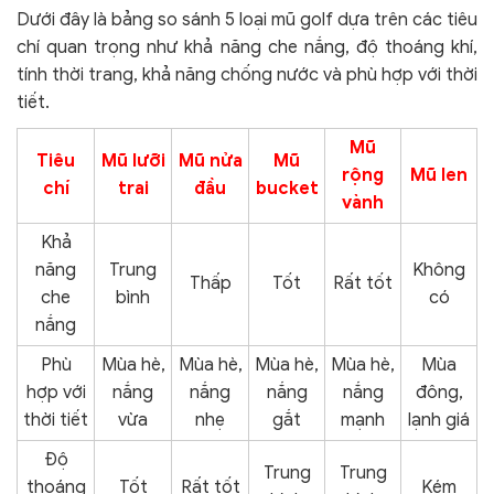
Dưới đây là bảng so sánh 5 loại mũ golf dựa trên các tiêu
chí quan trọng như khả năng che nắng, độ thoáng khí,
tính thời trang, khả năng chống nước và phù hợp với thời
tiết.
Mũ
Tiêu
Mũ lưỡi
Mũ nửa
Mũ
rộng
Mũ len
chí
trai
đầu
bucket
vành
Khả
năng
Trung
Không
Thấp
Tốt
Rất tốt
che
bình
có
nắng
Phù
Mùa hè,
Mùa hè,
Mùa hè,
Mùa hè,
Mùa
hợp với
nắng
nắng
nắng
nắng
đông,
thời tiết
vừa
nhẹ
gắt
mạnh
lạnh giá
Độ
Trung
Trung
thoáng
Tốt
Rất tốt
Kém