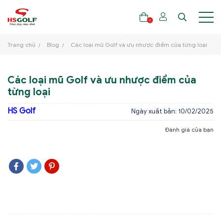
0
Trang chủ
Blog
Các loại mũ Golf và ưu nhược điểm của từng loại
THƯƠNG HIỆU
Các loại mũ Golf và ưu nhược điểm của
từng loại
GẬY GOLF
HS Golf
Ngày xuất bản: 10/02/2025
THỜI TRANG GOLF
Đánh giá của bạn
GIÀY GOLF
TÚI GOLF
PHỤ KIỆN GOLF
ĐẠI SỨ THƯƠNG HIỆU