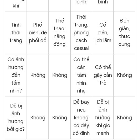
bình
bình
khí
Thời
Thể
Đơn
Tính
Phổ
trang,
Cổ
thao,
giản,
thời
biến, dễ
phong
điển,
năng
thực
trang
phối đồ
cách
lịch lãm
động
dụng
casual
Có ảnh
Có thể
hưởng
cản
Có thể
đến
Không
Không
tầm
gây cản
Không
tầm
nhìn
trở
nhìn?
nhẹ
Dễ bay
Dễ bị
Dễ bị
nếu
ảnh
ảnh
Không
Không
không
hưởng
Không
hưởng
có dây
khi gió
bởi gió?
cố định
mạnh