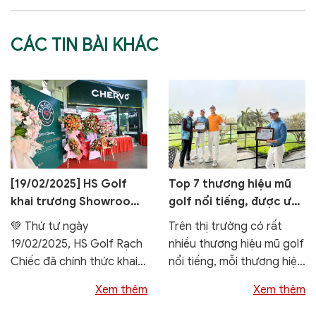
CÁC TIN BÀI KHÁC
[19/02/2025] HS Golf
Top 7 thương hiệu mũ
khai trương Showroom
golf nổi tiếng, được ưa
thứ 14 tại sân tập Golf
chuộng nhất
💚 Thứ tư ngày
Trên thị trường có rất
Rạch Chiếc
19/02/2025, HS Golf Rạch
nhiều thương hiệu mũ golf
Chiếc đã chính thức khai
nổi tiếng, mỗi thương hiệu
trương tại Tầng 1, sân tập
mang đến những đặc
Xem thêm
Xem thêm
Golf Rạch Chiếc,...
điểm...